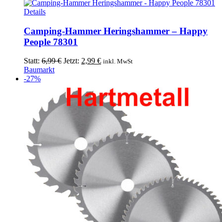
7,99 €
4,49 €.
Details
Camping-Hammer Heringshammer – Happy
People 78301
Ursprünglicher
Aktueller
Statt:
6,99
€
Jetzt:
2,99
€
inkl. MwSt
Preis
Preis
Baumarkt
war:
ist:
-27%
6,99 €
2,99 €.