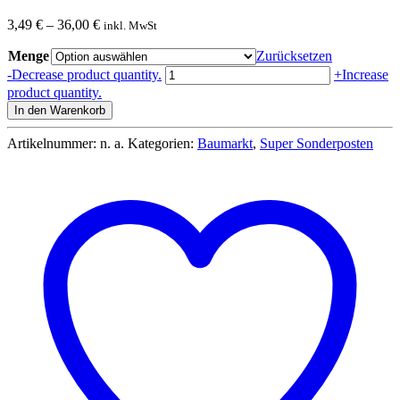
3,49
€
–
36,00
€
inkl. MwSt
Menge
Zurücksetzen
Paketklebeband
-
Decrease product quantity.
+
Increase
Rot
product quantity.
/
In den Warenkorb
Weiß
gestreift
Artikelnummer:
n. a.
Kategorien:
Baumarkt
,
Super Sonderposten
Warnband
Signalband
50mm
x
66
M
1
-
36
Rollen
Menge