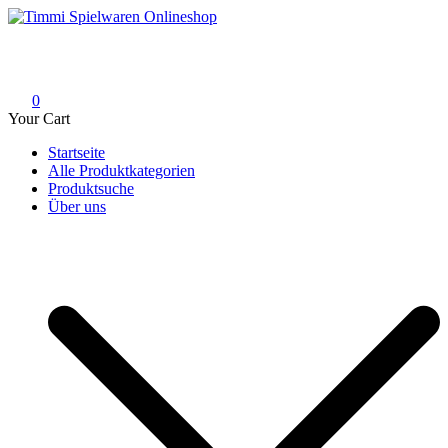
Skip
to
Timmi Spielwaren Onlineshop
Ihr Fachhändler für Spielwaren, Modellbau & RC, Babyartikel &
content
Trendartikel
0
Your Cart
Startseite
Alle Produktkategorien
Produktsuche
Über uns