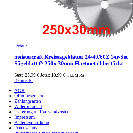
Details
meistercraft Kreissägeblätter 24/40/60Z 3er-Set
Sägeblatt Ø 250x 30mm Hartmetall bestückt
Ursprünglicher
Aktueller
Statt:
25,99
€
Jetzt:
18,99
€
inkl. MwSt
Preis
Preis
Baumarkt
war:
ist:
AGB
25,99 €
18,99 €.
Öffnungszeiten
Zahlungsarten
Widerrufsrecht
Lieferung und Versandkosten
Impressum
Batterieverordnung
Datenschutz