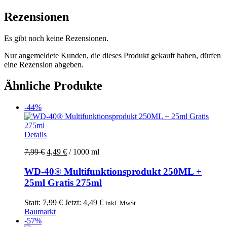
Rezensionen
Es gibt noch keine Rezensionen.
Nur angemeldete Kunden, die dieses Produkt gekauft haben, dürfen
eine Rezension abgeben.
Ähnliche Produkte
-44%
Details
7,99
€
4,49
€
/
1000
ml
WD-40® Multifunktionsprodukt 250ML +
25ml Gratis 275ml
Ursprünglicher
Aktueller
Statt:
7,99
€
Jetzt:
4,49
€
inkl. MwSt
Preis
Preis
Baumarkt
war:
ist:
-57%