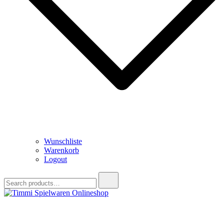
Wunschliste
Warenkorb
Logout
Search
for:
Timmi Spielwaren Onlineshop
Ihr Fachhändler für Spielwaren, Modellbau & RC, Babyartikel &
Trendartikel