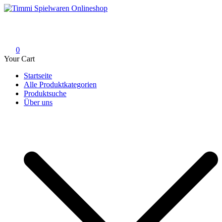
Skip
to
Timmi Spielwaren Onlineshop
Ihr Fachhändler für Spielwaren, Modellbau & RC, Babyartikel &
content
Trendartikel
0
Your Cart
Startseite
Alle Produktkategorien
Produktsuche
Über uns