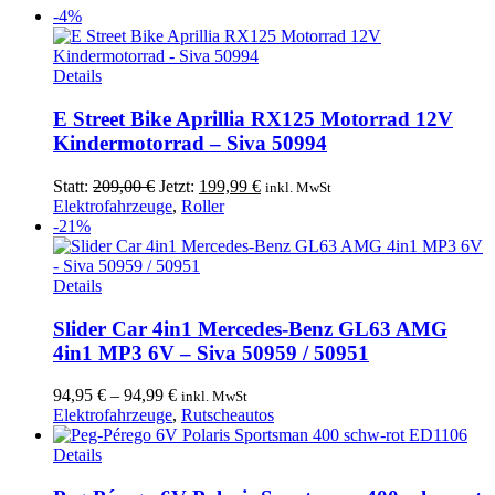
-4%
Details
E Street Bike Aprillia RX125 Motorrad 12V
Kindermotorrad – Siva 50994
Ursprünglicher
Aktueller
Statt:
209,00
€
Jetzt:
199,99
€
inkl. MwSt
Preis
Preis
Elektrofahrzeuge
,
Roller
war:
ist:
-21%
209,00 €
199,99 €.
Dieses
Details
Produkt
weist
Slider Car 4in1 Mercedes-Benz GL63 AMG
mehrere
4in1 MP3 6V – Siva 50959 / 50951
Varianten
auf.
94,95
€
–
94,99
€
inkl. MwSt
Die
Elektrofahrzeuge
,
Rutscheautos
Optionen
können
Details
auf
der