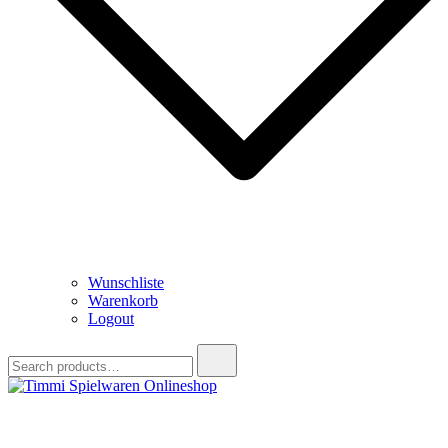
Wunschliste
Warenkorb
Logout
Search
for:
Timmi Spielwaren Onlineshop
Ihr Fachhändler für Spielwaren, Modellbau & RC, Babyartikel &
Trendartikel