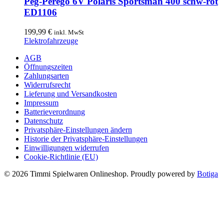
Peg-Pérego 6V Polaris Sportsman 400 schw-rot
Produktseite
ED1106
gewählt
werden
199,99
€
inkl. MwSt
Elektrofahrzeuge
AGB
Öffnungszeiten
Zahlungsarten
Widerrufsrecht
Lieferung und Versandkosten
Impressum
Batterieverordnung
Datenschutz
Privatsphäre-Einstellungen ändern
Historie der Privatsphäre-Einstellungen
Einwilligungen widerrufen
Cookie-Richtlinie (EU)
© 2026 Timmi Spielwaren Onlineshop. Proudly powered by
Botiga