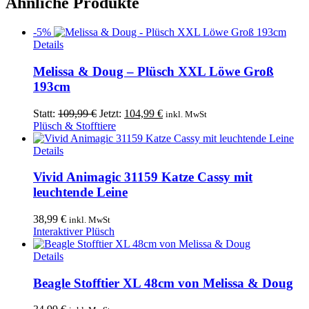
Ähnliche Produkte
-5%
Details
Melissa & Doug – Plüsch XXL Löwe Groß
193cm
Ursprünglicher
Aktueller
Statt:
109,99
€
Jetzt:
104,99
€
inkl. MwSt
Preis
Preis
Plüsch & Stofftiere
war:
ist:
109,99 €
104,99 €.
Details
Vivid Animagic 31159 Katze Cassy mit
leuchtende Leine
38,99
€
inkl. MwSt
Interaktiver Plüsch
Details
Beagle Stofftier XL 48cm von Melissa & Doug