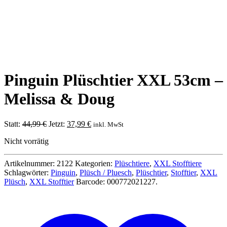
Pinguin Plüschtier XXL 53cm –
Melissa & Doug
Ursprünglicher
Aktueller
Statt:
44,99
€
Jetzt:
37,99
€
inkl. MwSt
Preis
Preis
Nicht vorrätig
war:
ist:
44,99 €
37,99 €.
Artikelnummer:
2122
Kategorien:
Plüschtiere
,
XXL Stofftiere
Schlagwörter:
Pinguin
,
Plüsch / Pluesch
,
Plüschtier
,
Stofftier
,
XXL
Plüsch
,
XXL Stofftier
Barcode:
000772021227
.