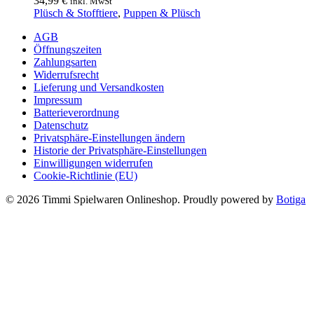
34,99
€
inkl. MwSt
Plüsch & Stofftiere
,
Puppen & Plüsch
AGB
Öffnungszeiten
Zahlungsarten
Widerrufsrecht
Lieferung und Versandkosten
Impressum
Batterieverordnung
Datenschutz
Privatsphäre-Einstellungen ändern
Historie der Privatsphäre-Einstellungen
Einwilligungen widerrufen
Cookie-Richtlinie (EU)
© 2026 Timmi Spielwaren Onlineshop. Proudly powered by
Botiga