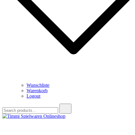
Wunschliste
Warenkorb
Logout
Search
for:
Timmi Spielwaren Onlineshop
Ihr Fachhändler für Spielwaren, Modellbau & RC, Babyartikel &
Trendartikel