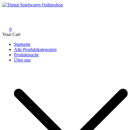
Skip
to
Timmi Spielwaren Onlineshop
Ihr Fachhändler für Spielwaren, Modellbau & RC, Babyartikel &
content
Trendartikel
0
Your Cart
Startseite
Alle Produktkategorien
Produktsuche
Über uns