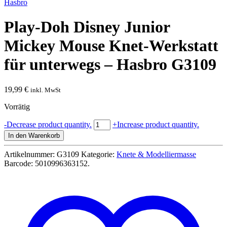
Hasbro
Play-Doh Disney Junior
Mickey Mouse Knet-Werkstatt
für unterwegs – Hasbro G3109
19,99
€
inkl. MwSt
Vorrätig
Play-
-
Decrease product quantity.
+
Increase product quantity.
Doh
In den Warenkorb
Disney
Junior
Artikelnummer:
G3109
Kategorie:
Knete & Modelliermasse
Mickey
Barcode:
5010996363152
.
Mouse
Knet-
Werkstatt
für
unterwegs
-
Hasbro