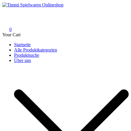
Skip
to
Timmi Spielwaren Onlineshop
Ihr Fachhändler für Spielwaren, Modellbau & RC, Babyartikel &
content
Trendartikel
0
Your Cart
Startseite
Alle Produktkategorien
Produktsuche
Über uns