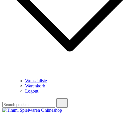
Wunschliste
Warenkorb
Logout
Search
for:
Timmi Spielwaren Onlineshop
Ihr Fachhändler für Spielwaren, Modellbau & RC, Babyartikel &
Trendartikel