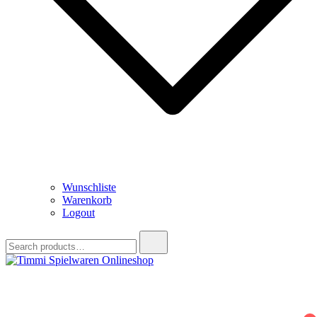
Wunschliste
Warenkorb
Logout
Search
for:
Timmi Spielwaren Onlineshop
Ihr Fachhändler für Spielwaren, Modellbau & RC, Babyartikel &
Trendartikel