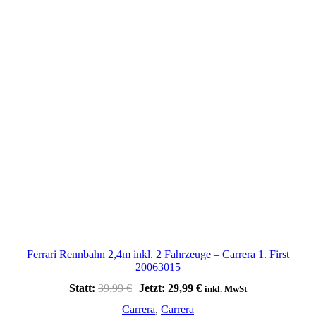
Ferrari Rennbahn 2,4m inkl. 2 Fahrzeuge – Carrera 1. First
20063015
Ursprünglicher
Aktueller
Statt:
39,99
€
Jetzt:
29,99
€
inkl. MwSt
Preis
Preis
Carrera
,
Carrera
war:
ist: