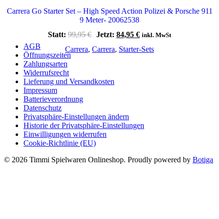
Carrera Go Starter Set – High Speed Action Polizei & Porsche 911
9 Meter- 20062538
Ursprünglicher
Aktueller
Statt:
99,95
€
Jetzt:
84,95
€
inkl. MwSt
Preis
Preis
AGB
Carrera
,
Carrera
,
Starter-Sets
war:
ist:
Öffnungszeiten
99,95 €
84,95 €.
Zahlungsarten
Widerrufsrecht
Lieferung und Versandkosten
Impressum
Batterieverordnung
Datenschutz
Privatsphäre-Einstellungen ändern
Historie der Privatsphäre-Einstellungen
Einwilligungen widerrufen
Cookie-Richtlinie (EU)
© 2026 Timmi Spielwaren Onlineshop. Proudly powered by
Botiga