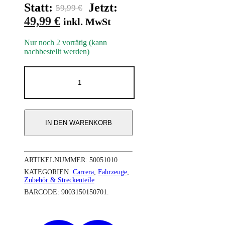
Ursprünglicher
Statt:
Jetzt:
59,99
€
Aktueller
Preis
49,99
€
inkl. MwSt
Preis
war:
Nur noch 2 vorrätig (kann
ist:
59,99 €
nachbestellt werden)
49,99 €.
Porsche
911
GT3
R
'Absolute
Racing,
IN DEN WARENKORB
No.25'
Macao
GP
2024
ARTIKELNUMMER:
50051010
-
Carrera
KATEGORIEN:
Carrera
,
Fahrzeuge
,
Hybrid
Zubehör & Streckenteile
Fahrzeug
BARCODE:
9003150150701
.
Auto
50051010
Menge