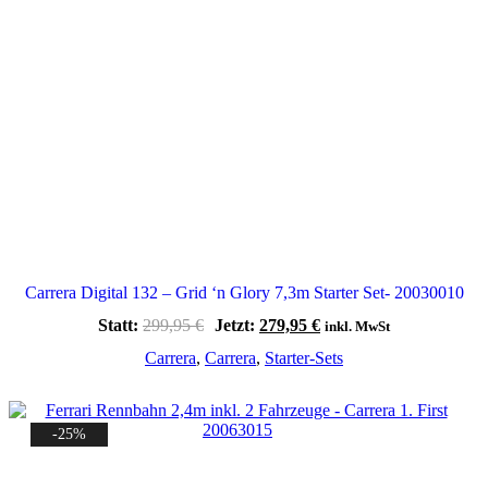
Carrera Digital 132 – Grid ‘n Glory 7,3m Starter Set- 20030010
Ursprünglicher
Aktueller
Statt:
299,95
€
Jetzt:
279,95
€
inkl. MwSt
Preis
Preis
Carrera
,
Carrera
,
Starter-Sets
war:
ist:
299,95 €
279,95 €.
-25%