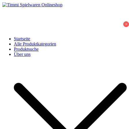
Skip
to
Timmi Spielwaren Onlineshop
Ihr Fachhändler für Spielwaren, Modellbau & RC, Babyartikel &
content
Trendartikel
0
Startseite
Alle Produktkategorien
Produktsuche
Über uns