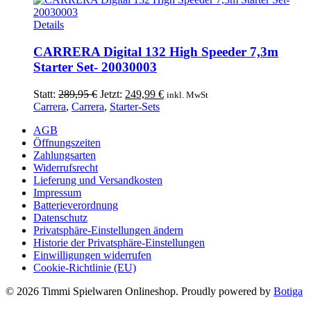
Details
CARRERA Digital 132 High Speeder 7,3m
Starter Set- 20030003
Ursprünglicher
Aktueller
Statt:
289,95
€
Jetzt:
249,99
€
inkl. MwSt
Preis
Preis
Carrera
,
Carrera
,
Starter-Sets
war:
ist:
AGB
289,95 €
249,99 €.
Öffnungszeiten
Zahlungsarten
Widerrufsrecht
Lieferung und Versandkosten
Impressum
Batterieverordnung
Datenschutz
Privatsphäre-Einstellungen ändern
Historie der Privatsphäre-Einstellungen
Einwilligungen widerrufen
Cookie-Richtlinie (EU)
© 2026 Timmi Spielwaren Onlineshop. Proudly powered by
Botiga