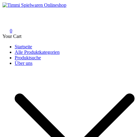
Skip
to
Timmi Spielwaren Onlineshop
Ihr Fachhändler für Spielwaren, Modellbau & RC, Babyartikel &
content
Trendartikel
0
Your Cart
Startseite
Alle Produktkategorien
Produktsuche
Über uns