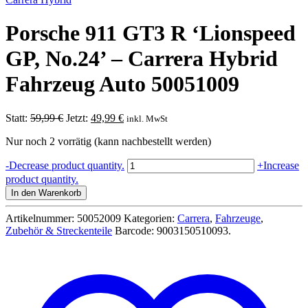
Porsche 911 GT3 R ‘Lionspeed
GP, No.24’ – Carrera Hybrid
Fahrzeug Auto 50051009
Ursprünglicher
Aktueller
Statt:
59,99
€
Jetzt:
49,99
€
inkl. MwSt
Preis
Preis
Nur noch 2 vorrätig (kann nachbestellt werden)
war:
ist:
59,99 €
49,99 €.
Porsche
-
Decrease product quantity.
+
Increase
911
product quantity.
GT3
In den Warenkorb
R
'Lionspeed
Artikelnummer:
50052009
Kategorien:
Carrera
,
Fahrzeuge
,
GP,
Zubehör & Streckenteile
Barcode:
9003150510093
.
No.24'
-
Carrera
Hybrid
Fahrzeug
Auto