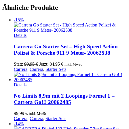
Ähnliche Produkte
-15%
Details
Carrera Go Starter Set – High Speed Action
Polizei & Porsche 911 9 Meter- 20062538
Ursprünglicher
Aktueller
Statt:
99,95
€
Jetzt:
84,95
€
inkl. MwSt
Preis
Preis
Carrera
,
Carrera
,
Starter-Sets
war:
ist:
99,95 €
84,95 €.
Details
No Limits 8,9m mit 2 Loopings Formel 1 –
Carrera Go!!! 20062485
99,99
€
inkl. MwSt
Carrera
,
Carrera
,
Starter-Sets
-14%