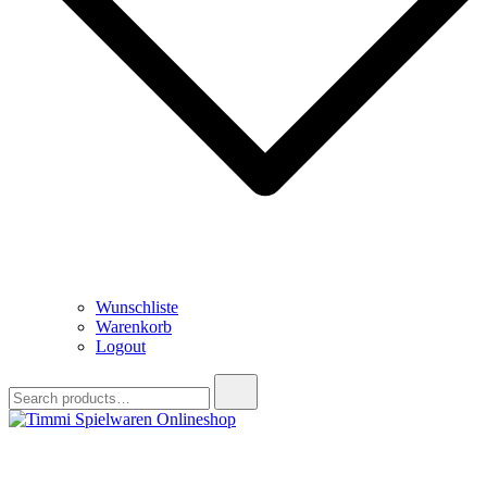
Wunschliste
Warenkorb
Logout
Search
for:
Timmi Spielwaren Onlineshop
Ihr Fachhändler für Spielwaren, Modellbau & RC, Babyartikel &
Trendartikel