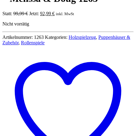
Ursprünglicher
Aktueller
Statt:
99,99
€
Jetzt:
92,99
€
inkl. MwSt
Preis
Preis
Nicht vorrätig
war:
ist:
99,99 €
92,99 €.
Artikelnummer:
1263
Kategorien:
Holzspielzeug
,
Puppenhäuser &
Zubehör
,
Rollenspiele