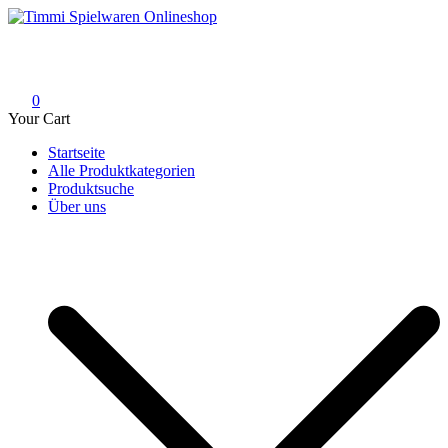
Skip
to
Timmi Spielwaren Onlineshop
Ihr Fachhändler für Spielwaren, Modellbau & RC, Babyartikel &
content
Trendartikel
0
Your Cart
Startseite
Alle Produktkategorien
Produktsuche
Über uns