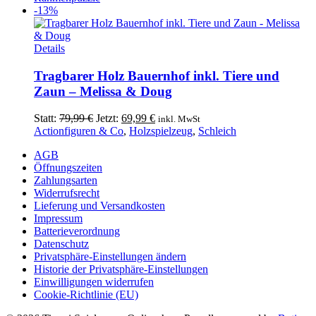
-13%
Details
Tragbarer Holz Bauernhof inkl. Tiere und
Zaun – Melissa & Doug
Ursprünglicher
Aktueller
Statt:
79,99
€
Jetzt:
69,99
€
inkl. MwSt
Preis
Preis
Actionfiguren & Co
,
Holzspielzeug
,
Schleich
war:
ist:
AGB
79,99 €
69,99 €.
Öffnungszeiten
Zahlungsarten
Widerrufsrecht
Lieferung und Versandkosten
Impressum
Batterieverordnung
Datenschutz
Privatsphäre-Einstellungen ändern
Historie der Privatsphäre-Einstellungen
Einwilligungen widerrufen
Cookie-Richtlinie (EU)