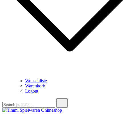
Wunschliste
Warenkorb
Logout
Search
for:
Timmi Spielwaren Onlineshop
Ihr Fachhändler für Spielwaren, Modellbau & RC, Babyartikel &
Trendartikel