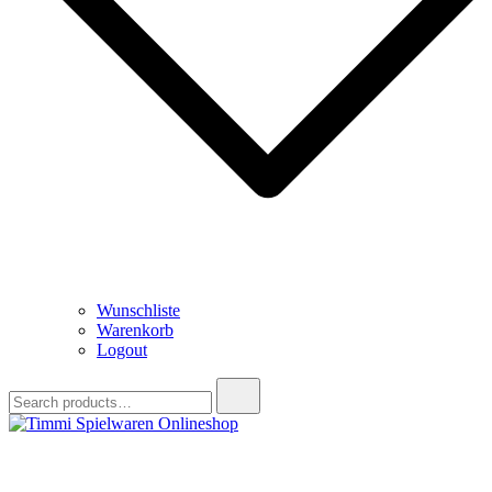
Wunschliste
Warenkorb
Logout
Search
for:
Timmi Spielwaren Onlineshop
Ihr Fachhändler für Spielwaren, Modellbau & RC, Babyartikel &
Trendartikel