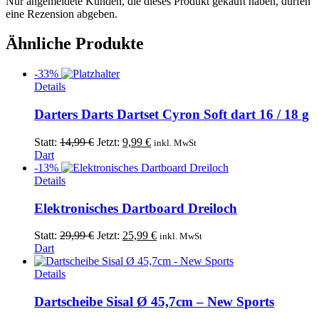
Nur angemeldete Kunden, die dieses Produkt gekauft haben, dürfen
eine Rezension abgeben.
Ähnliche Produkte
-33%
Dieses
Details
Produkt
weist
Darters Darts Dartset Cyron Soft dart 16 / 18 g
mehrere
Varianten
Ursprünglicher
Aktueller
Statt:
14,99
€
Jetzt:
9,99
€
inkl. MwSt
auf.
Preis
Preis
Dart
Die
war:
ist:
-13%
Optionen
14,99 €
9,99 €.
Details
können
auf
Elektronisches Dartboard Dreiloch
der
Produktseite
Ursprünglicher
Aktueller
Statt:
29,99
€
Jetzt:
25,99
€
inkl. MwSt
gewählt
Preis
Preis
Dart
werden
war:
ist:
29,99 €
25,99 €.
Details
Dartscheibe Sisal Ø 45,7cm – New Sports