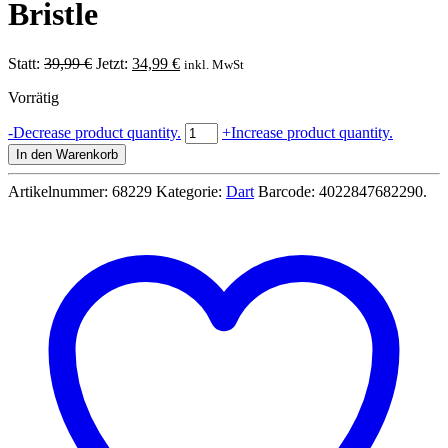
Bristle
Ursprünglicher
Aktueller
Statt:
39,99
€
Jetzt:
34,99
€
inkl. MwSt
Preis
Preis
Vorrätig
war:
ist:
39,99 €
34,99 €.
Profi
-
Decrease product quantity.
+
Increase product quantity.
Turnier
In den Warenkorb
Dartboard
Ø
Artikelnummer:
68229
Kategorie:
Dart
Barcode:
4022847682290
.
45cm
x
4
cm
Bull's
Classic
Bristle
Menge