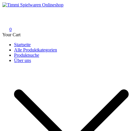
Skip
to
Timmi Spielwaren Onlineshop
Ihr Fachhändler für Spielwaren, Modellbau & RC, Babyartikel &
content
Trendartikel
0
Your Cart
Startseite
Alle Produktkategorien
Produktsuche
Über uns