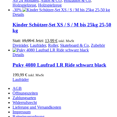
Preis
Preis
Ab 24 Monaten
,
Autos & CO
,
Holzautos & Co
,
war:
ist:
Holzspielzeug
,
Holzspielzeug
19,99 €
18,99 €.
-30%
Dieses
Details
Produkt
weist
Kinder Schützer-Set XS / S / M bis 25kg 25-50
mehrere
kg
Varianten
auf.
Ursprünglicher
Aktueller
Statt:
19,99
€
Jetzt:
13,99
€
inkl. MwSt
Die
Preis
Preis
Dreiräder
,
Laufräder
,
Roller
,
Skateboard & Co
,
Zubehör
Optionen
war:
ist:
können
19,99 €
13,99 €.
Details
auf
der
Puky 4080 Laufrad LR Ride schwarz black
Produktseite
gewählt
199,99
€
inkl. MwSt
werden
Laufräder
AGB
Öffnungszeiten
Zahlungsarten
Widerrufsrecht
Lieferung und Versandkosten
Impressum
Batterieverordnung