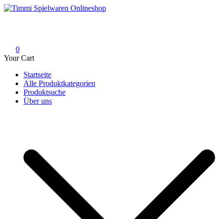
Skip
to
Timmi Spielwaren Onlineshop
Ihr Fachhändler für Spielwaren, Modellbau & RC, Babyartikel &
content
Trendartikel
0
Your Cart
Startseite
Alle Produktkategorien
Produktsuche
Über uns