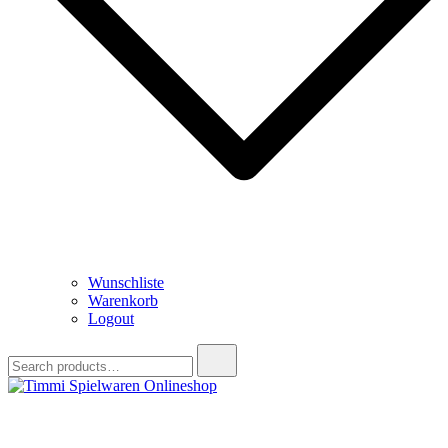
Wunschliste
Warenkorb
Logout
Search
for:
Timmi Spielwaren Onlineshop
Ihr Fachhändler für Spielwaren, Modellbau & RC, Babyartikel &
Trendartikel