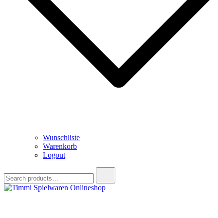
Wunschliste
Warenkorb
Logout
Search
for:
Timmi Spielwaren Onlineshop
Ihr Fachhändler für Spielwaren, Modellbau & RC, Babyartikel &
Trendartikel