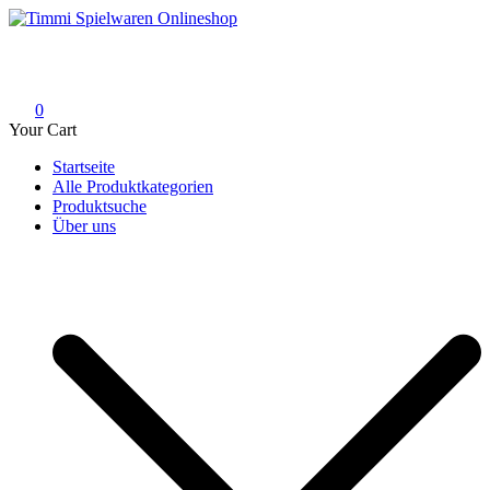
Skip
to
Timmi Spielwaren Onlineshop
Ihr Fachhändler für Spielwaren, Modellbau & RC, Babyartikel &
content
Trendartikel
0
Your Cart
Startseite
Alle Produktkategorien
Produktsuche
Über uns