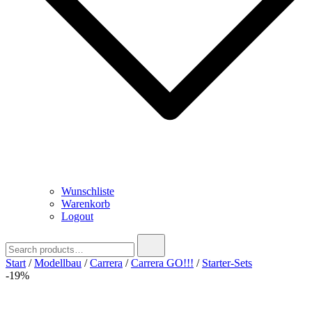
Wunschliste
Warenkorb
Logout
Search
for:
Start
/
Modellbau
/
Carrera
/
Carrera GO!!!
/
Starter-Sets
-19%