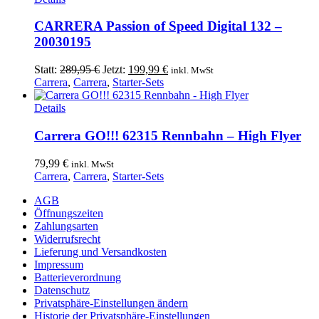
CARRERA Passion of Speed Digital 132 –
20030195
Ursprünglicher
Aktueller
Statt:
289,95
€
Jetzt:
199,99
€
inkl. MwSt
Preis
Preis
Carrera
,
Carrera
,
Starter-Sets
war:
ist:
289,95 €
199,99 €.
Details
Carrera GO!!! 62315 Rennbahn – High Flyer
79,99
€
inkl. MwSt
Carrera
,
Carrera
,
Starter-Sets
AGB
Öffnungszeiten
Zahlungsarten
Widerrufsrecht
Lieferung und Versandkosten
Impressum
Batterieverordnung
Datenschutz
Privatsphäre-Einstellungen ändern
Historie der Privatsphäre-Einstellungen