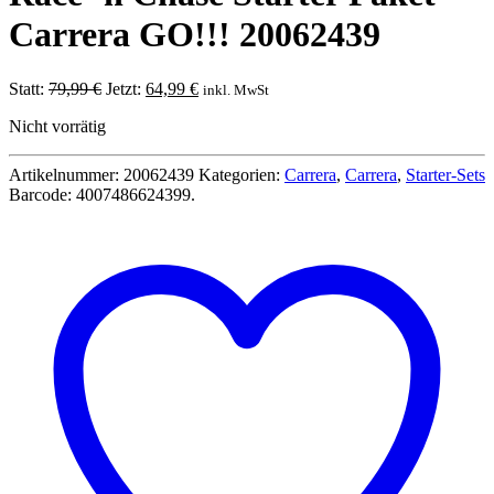
Carrera GO!!! 20062439
Ursprünglicher
Aktueller
Statt:
79,99
€
Jetzt:
64,99
€
inkl. MwSt
Preis
Preis
Nicht vorrätig
war:
ist:
79,99 €
64,99 €.
Artikelnummer:
20062439
Kategorien:
Carrera
,
Carrera
,
Starter-Sets
Barcode:
4007486624399
.