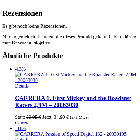
Rezensionen
Es gibt noch keine Rezensionen.
Nur angemeldete Kunden, die dieses Produkt gekauft haben, dürfen
eine Rezension abgeben.
Ähnliche Produkte
-13%
Details
CARRERA 1. First Mickey and the Roadster
Racers 2,9M – 20063030
Ursprünglicher
Aktueller
Statt:
39,95
€
Jetzt:
34,90
€
inkl. MwSt
Preis
Preis
Carrera
war:
ist:
-31%
39,95 €
34,90 €.
Details