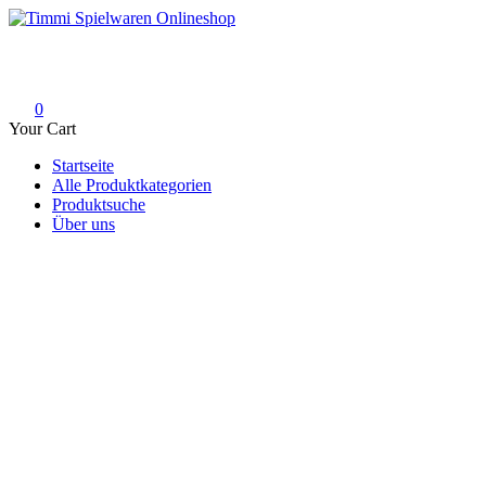
Skip
to
Timmi Spielwaren Onlineshop
Ihr Fachhändler für Spielwaren, Modellbau & RC, Babyartikel & Tren
content
0
Your Cart
Startseite
Alle Produktkategorien
Produktsuche
Über uns