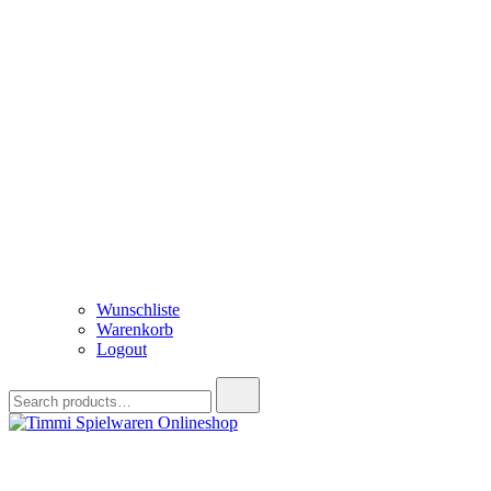
Wunschliste
Warenkorb
Logout
Search
for:
Timmi Spielwaren Onlineshop
Ihr Fachhändler für Spielwaren, Modellbau & RC, Babyartikel & Tren