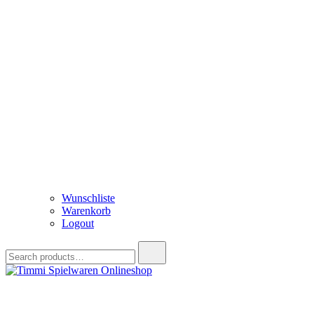
Wunschliste
Warenkorb
Logout
Search
for:
Timmi Spielwaren Onlineshop
Ihr Fachhändler für Spielwaren, Modellbau & RC, Babyartikel & Tren