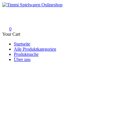
Skip
to
Timmi Spielwaren Onlineshop
Ihr Fachhändler für Spielwaren, Modellbau & RC, Babyartikel & Tren
content
0
Your Cart
Startseite
Alle Produktkategorien
Produktsuche
Über uns