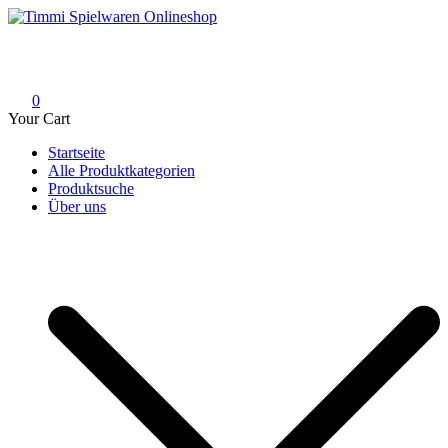
Skip
to
Timmi Spielwaren Onlineshop
Ihr Fachhändler für Spielwaren, Modellbau & RC, Babyartikel &
content
Trendartikel
0
Your Cart
Startseite
Alle Produktkategorien
Produktsuche
Über uns