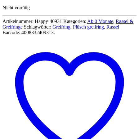
Preis
Preis
Nicht vorrätig
war:
ist:
7,99 €
6,99 €.
Artikelnummer:
Happy-40931
Kategorien:
Ab 0 Monate
,
Rassel &
Greifringe
Schlagwörter:
Greifring
,
Plüsch greifring
,
Rassel
Barcode:
4008332409313
.