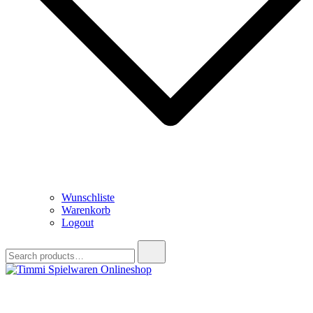
Wunschliste
Warenkorb
Logout
Search
for:
Timmi Spielwaren Onlineshop
Ihr Fachhändler für Spielwaren, Modellbau & RC, Babyartikel &
Trendartikel