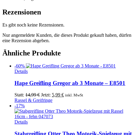
Rezensionen
Es gibt noch keine Rezensionen.
Nur angemeldete Kunden, die dieses Produkt gekauft haben, dürfen
eine Rezension abgeben.
Ähnliche Produkte
-60%
Details
Hape Greifling Gregor ab 3 Monate – E8501
Ursprünglicher
Aktueller
Statt:
14,99
€
Jetzt:
5,99
€
inkl. MwSt
Preis
Preis
Rassel & Greifringe
war:
ist:
-17%
14,99 €
5,99 €.
Details
Stabgreifling Otter Theo Motorik-Spielzeug mit