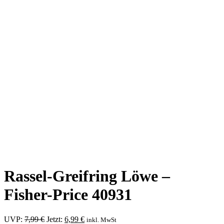
Rassel-Greifring Löwe –
Fisher-Price 40931
Ursprünglicher
Aktueller
UVP:
7,99
€
Jetzt:
6,99
€
inkl. MwSt