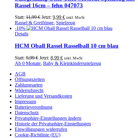
Rassel 16cm – fehn 047073
Ursprünglicher
Aktueller
Statt:
11,99
€
Jetzt:
9,99
€
inkl. MwSt
Preis
Preis
Rassel & Greifringe
,
Spielzeug
war:
ist:
-10%
11,99 €
9,99 €.
Details
HCM Oball Rassel Rasselball 10 cm blau
Ursprünglicher
Aktueller
Statt:
9,99
€
Jetzt:
8,99
€
inkl. MwSt
Preis
Preis
Ab 0 Monate
,
Baby & Kleinkinderspielzeug
war:
ist:
AGB
9,99 €
8,99 €.
Öffnungszeiten
Zahlungsarten
Widerrufsrecht
Lieferung und Versandkosten
Impressum
Batterieverordnung
Datenschutz
Privatsphäre-Einstellungen ändern
Historie der Privatsphäre-Einstellungen
Einwilligungen widerrufen
Cookie-Richtlinie (EU)