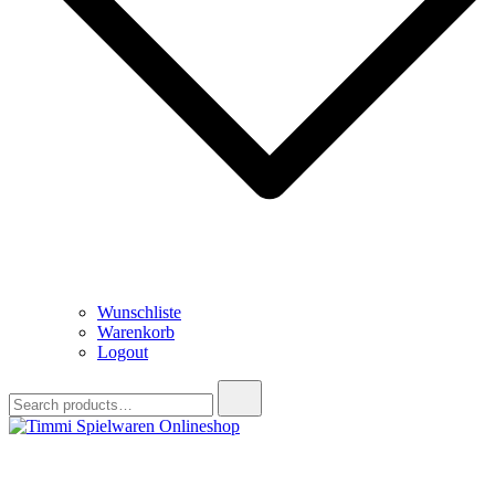
Wunschliste
Warenkorb
Logout
Search
for:
Timmi Spielwaren Onlineshop
Ihr Fachhändler für Spielwaren, Modellbau & RC, Babyartikel &
Trendartikel