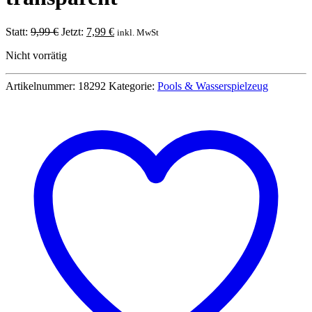
Ursprünglicher
Aktueller
Statt:
9,99
€
Jetzt:
7,99
€
inkl. MwSt
Preis
Preis
Nicht vorrätig
war:
ist:
9,99 €
7,99 €.
Artikelnummer:
18292
Kategorie:
Pools & Wasserspielzeug