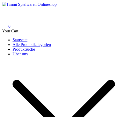
Skip
to
Timmi Spielwaren Onlineshop
Ihr Fachhändler für Spielwaren, Modellbau & RC, Babyartikel &
content
Trendartikel
0
Your Cart
Startseite
Alle Produktkategorien
Produktsuche
Über uns