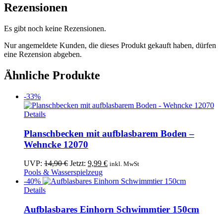
Rezensionen
Es gibt noch keine Rezensionen.
Nur angemeldete Kunden, die dieses Produkt gekauft haben, dürfen
eine Rezension abgeben.
Ähnliche Produkte
-33%
Details
Planschbecken mit aufblasbarem Boden –
Wehncke 12070
Ursprünglicher
Aktueller
UVP:
14,90
€
Jetzt:
9,99
€
inkl. MwSt
Preis
Preis
Pools & Wasserspielzeug
war:
ist:
-40%
14,90 €
9,99 €.
Details
Aufblasbares Einhorn Schwimmtier 150cm