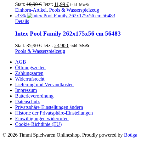
Ursprünglicher
Aktueller
Statt:
19,99
€
Jetzt:
11,99
€
inkl. MwSt
Preis
Preis
Einhorn-Artikel
,
Pools & Wasserspielzeug
war:
ist:
-33%
19,99 €
11,99 €.
Details
Intex Pool Family 262x175x56 cm 56483
Ursprünglicher
Aktueller
Statt:
35,90
€
Jetzt:
23,90
€
inkl. MwSt
Preis
Preis
Pools & Wasserspielzeug
war:
ist:
AGB
35,90 €
23,90 €.
Öffnungszeiten
Zahlungsarten
Widerrufsrecht
Lieferung und Versandkosten
Impressum
Batterieverordnung
Datenschutz
Privatsphäre-Einstellungen ändern
Historie der Privatsphäre-Einstellungen
Einwilligungen widerrufen
Cookie-Richtlinie (EU)
© 2026 Timmi Spielwaren Onlineshop. Proudly powered by
Botiga