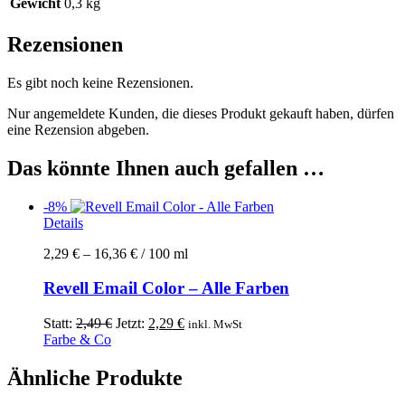
Gewicht
0,3 kg
Rezensionen
Es gibt noch keine Rezensionen.
Nur angemeldete Kunden, die dieses Produkt gekauft haben, dürfen
eine Rezension abgeben.
Das könnte Ihnen auch gefallen …
-8%
Dieses
Details
Produkt
2,29
€
–
16,36
€
/
100
ml
weist
mehrere
Revell Email Color – Alle Farben
Varianten
auf.
Die
Ursprünglicher
Aktueller
Statt:
2,49
€
Jetzt:
2,29
€
inkl. MwSt
Optionen
Preis
Preis
Farbe & Co
können
war:
ist:
auf
2,49 €
2,29 €.
Ähnliche Produkte
der
Produktseite