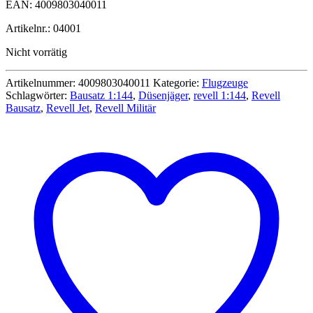
EAN: 4009803040011
Artikelnr.: 04001
Nicht vorrätig
Artikelnummer:
4009803040011
Kategorie:
Flugzeuge
Schlagwörter:
Bausatz 1:144
,
Düsenjäger
,
revell 1:144
,
Revell
Bausatz
,
Revell Jet
,
Revell Militär