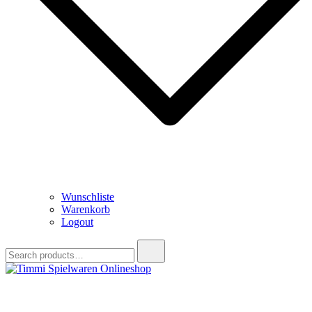
Wunschliste
Warenkorb
Logout
Search
for:
Timmi Spielwaren Onlineshop
Ihr Fachhändler für Spielwaren, Modellbau & RC, Babyartikel &
Trendartikel