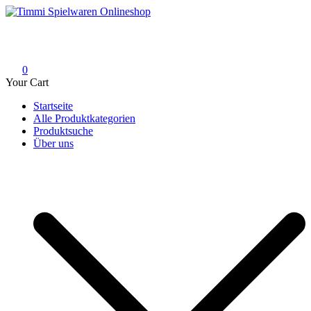
Skip
to
Timmi Spielwaren Onlineshop
Ihr Fachhändler für Spielwaren, Modellbau & RC, Babyartikel &
content
Trendartikel
0
Your Cart
Startseite
Alle Produktkategorien
Produktsuche
Über uns