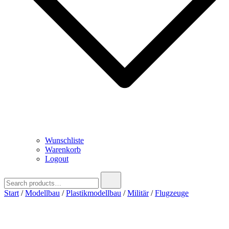
Wunschliste
Warenkorb
Logout
Search
for:
Start
/
Modellbau
/
Plastikmodellbau
/
Militär
/
Flugzeuge