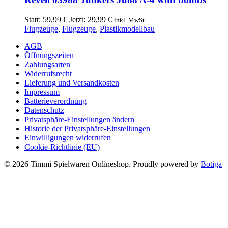
Ursprünglicher
Aktueller
Statt:
59,99
€
Jetzt:
29,99
€
inkl. MwSt
Preis
Preis
Flugzeuge
,
Flugzeuge
,
Plastikmodellbau
war:
ist:
AGB
59,99 €
29,99 €.
Öffnungszeiten
Zahlungsarten
Widerrufsrecht
Lieferung und Versandkosten
Impressum
Batterieverordnung
Datenschutz
Privatsphäre-Einstellungen ändern
Historie der Privatsphäre-Einstellungen
Einwilligungen widerrufen
Cookie-Richtlinie (EU)
© 2026 Timmi Spielwaren Onlineshop. Proudly powered by
Botiga