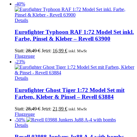
-40%
gewählt
werden
Details
Eurofighter Typhoon RAF 1:72 Model Set inkl.
Farbe, Pinsel & Kleber – Revell 63900
Ursprünglicher
Aktueller
Statt:
28,49
€
Jetzt:
16,99
€
inkl. MwSt
Preis
Preis
Flugzeuge
war:
ist:
-23%
28,49 €
16,99 €.
Details
Eurofighter Ghost Tiger 1:72 Model Set mit
Farben, Kleber & Pinsel – Revell 63884
Ursprünglicher
Aktueller
Statt:
28,49
€
Jetzt:
21,99
€
inkl. MwSt
Preis
Preis
Flugzeuge
war:
ist:
-50%
28,49 €
21,99 €.
Details
Revell 03988 Junkers Ju88 A-4 with bombs