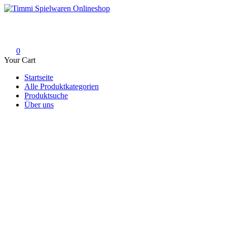
Skip
to
Timmi Spielwaren Onlineshop
Ihr Fachhändler für Spielwaren, Modellbau & RC, Babyartikel & Tren
content
0
Your Cart
Startseite
Alle Produktkategorien
Produktsuche
Über uns