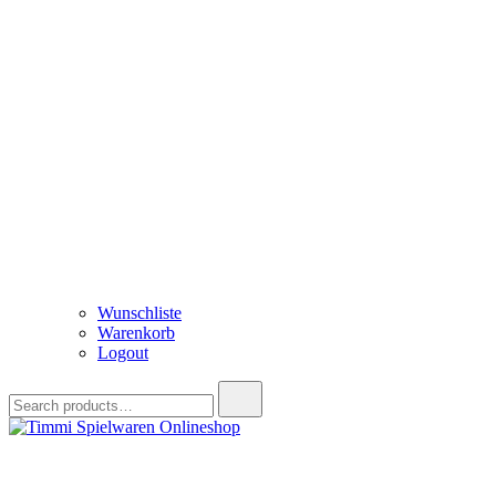
Wunschliste
Warenkorb
Logout
Search
for:
Timmi Spielwaren Onlineshop
Ihr Fachhändler für Spielwaren, Modellbau & RC, Babyartikel & Tren