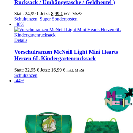
Rucksack / Umhängetasche / Geldbeutel )
Ursprünglicher
Aktueller
Statt:
24,99
€
Jetzt:
8,99
€
inkl. MwSt
Preis
Preis
Schulranzen
,
Super Sonderposten
war:
ist:
-48%
24,99 €
8,99 €.
Details
Vorschulranzen McNeill Light Mini Hearts
Herzen 6L Kindergartenrucksack
Ursprünglicher
Aktueller
Statt:
32,95
€
Jetzt:
16,99
€
inkl. MwSt
Preis
Preis
Schulranzen
war:
ist:
-44%
32,95 €
16,99 €.