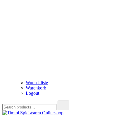
Wunschliste
Warenkorb
Logout
Search
for:
Timmi Spielwaren Onlineshop
Ihr Fachhändler für Spielwaren, Modellbau & RC, Babyartikel & Tren