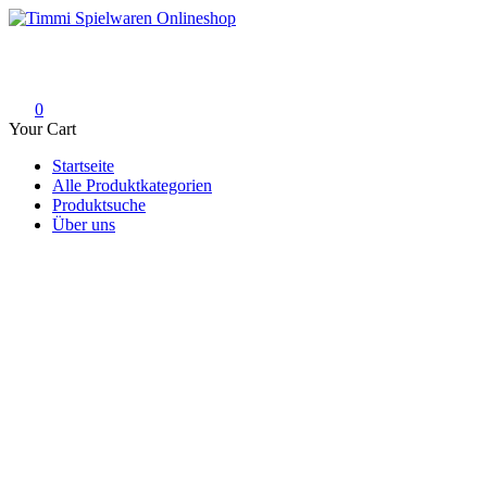
Skip
to
Timmi Spielwaren Onlineshop
Ihr Fachhändler für Spielwaren, Modellbau & RC, Babyartikel & Tren
content
0
Your Cart
Startseite
Alle Produktkategorien
Produktsuche
Über uns