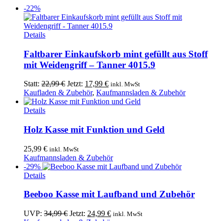
-22%
Details
Faltbarer Einkaufskorb mint gefüllt aus Stoff
mit Weidengriff – Tanner 4015.9
Ursprünglicher
Aktueller
Statt:
22,99
€
Jetzt:
17,99
€
inkl. MwSt
Preis
Preis
Kaufladen & Zubehör
,
Kaufmannsladen & Zubehör
war:
ist:
22,99 €
17,99 €.
Details
Holz Kasse mit Funktion und Geld
25,99
€
inkl. MwSt
Kaufmannsladen & Zubehör
-29%
Details
Beeboo Kasse mit Laufband und Zubehör
Ursprünglicher
Aktueller
UVP:
34,99
€
Jetzt:
24,99
€
inkl. MwSt