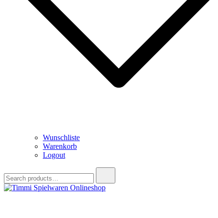
Wunschliste
Warenkorb
Logout
Search
for:
Timmi Spielwaren Onlineshop
Ihr Fachhändler für Spielwaren, Modellbau & RC, Babyartikel &
Trendartikel