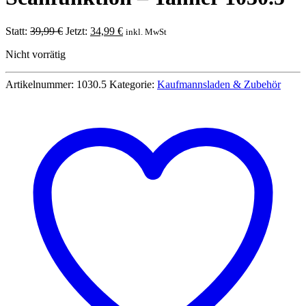
Ursprünglicher
Aktueller
Statt:
39,99
€
Jetzt:
34,99
€
inkl. MwSt
Preis
Preis
Nicht vorrätig
war:
ist:
39,99 €
34,99 €.
Artikelnummer:
1030.5
Kategorie:
Kaufmannsladen & Zubehör