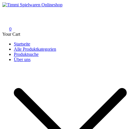
Skip
to
Timmi Spielwaren Onlineshop
Ihr Fachhändler für Spielwaren, Modellbau & RC, Babyartikel &
content
Trendartikel
0
Your Cart
Startseite
Alle Produktkategorien
Produktsuche
Über uns