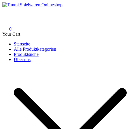
Skip
to
Timmi Spielwaren Onlineshop
Ihr Fachhändler für Spielwaren, Modellbau & RC, Babyartikel &
content
Trendartikel
0
Your Cart
Startseite
Alle Produktkategorien
Produktsuche
Über uns