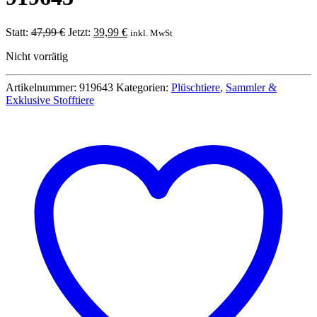
Ursprünglicher
Aktueller
Statt:
47,99
€
Jetzt:
39,99
€
inkl. MwSt
Preis
Preis
Nicht vorrätig
war:
ist:
47,99 €
39,99 €.
Artikelnummer:
919643
Kategorien:
Plüschtiere
,
Sammler &
Exklusive Stofftiere