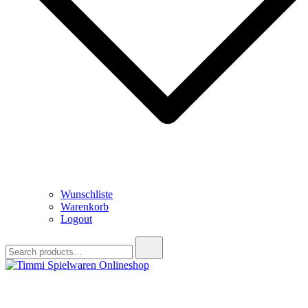
Wunschliste
Warenkorb
Logout
Search
for:
Timmi Spielwaren Onlineshop
Ihr Fachhändler für Spielwaren, Modellbau & RC, Babyartikel &
Trendartikel