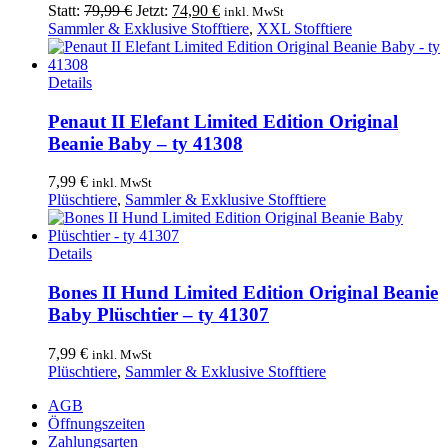
Ursprünglicher
Aktueller
Statt:
79,99
€
Jetzt:
74,90
€
inkl. MwSt
Preis
Preis
Sammler & Exklusive Stofftiere
,
XXL Stofftiere
war:
ist:
79,99 €
74,90 €.
Details
Penaut II Elefant Limited Edition Original
Beanie Baby – ty 41308
7,99
€
inkl. MwSt
Plüschtiere
,
Sammler & Exklusive Stofftiere
Details
Bones II Hund Limited Edition Original Beanie
Baby Plüschtier – ty 41307
7,99
€
inkl. MwSt
Plüschtiere
,
Sammler & Exklusive Stofftiere
AGB
Öffnungszeiten
Zahlungsarten