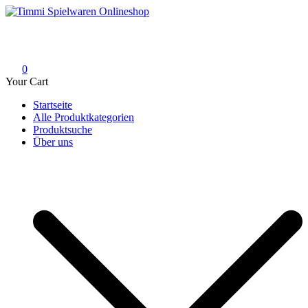
Skip
to
Timmi Spielwaren Onlineshop
Ihr Fachhändler für Spielwaren, Modellbau & RC, Babyartikel &
content
Trendartikel
0
Your Cart
Startseite
Alle Produktkategorien
Produktsuche
Über uns