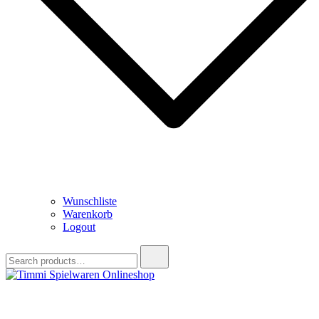
Wunschliste
Warenkorb
Logout
Search
for:
Timmi Spielwaren Onlineshop
Ihr Fachhändler für Spielwaren, Modellbau & RC, Babyartikel &
Trendartikel