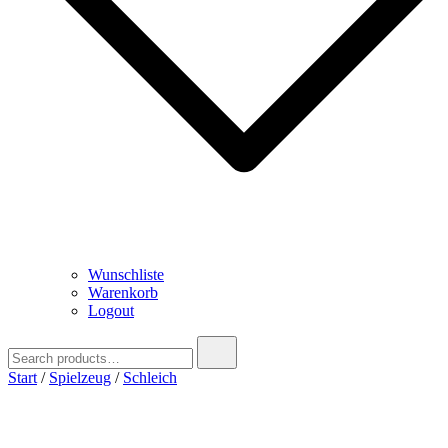
Wunschliste
Warenkorb
Logout
Search
for:
Start
/
Spielzeug
/
Schleich