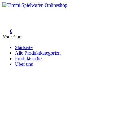
Skip
to
Timmi Spielwaren Onlineshop
Ihr Fachhändler für Spielwaren, Modellbau & RC, Babyartikel & Tren
content
0
Your Cart
Startseite
Alle Produktkategorien
Produktsuche
Über uns