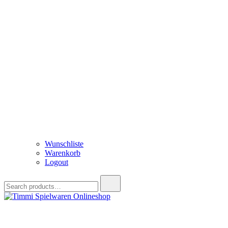
Wunschliste
Warenkorb
Logout
Search
for:
Timmi Spielwaren Onlineshop
Ihr Fachhändler für Spielwaren, Modellbau & RC, Babyartikel & Tren