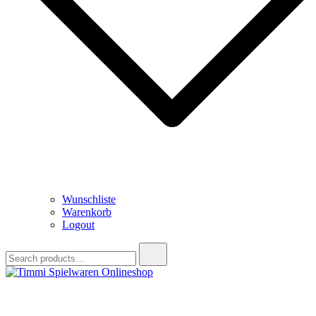
Wunschliste
Warenkorb
Logout
Search
for:
Timmi Spielwaren Onlineshop
Ihr Fachhändler für Spielwaren, Modellbau & RC, Babyartikel &
Trendartikel