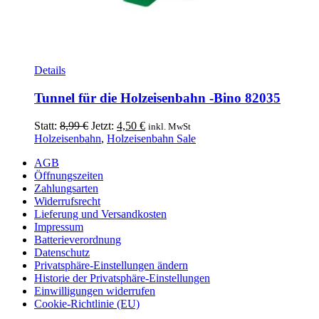
Details
Tunnel für die Holzeisenbahn -Bino 82035
Ursprünglicher
Aktueller
Statt:
8,99
€
Jetzt:
4,50
€
inkl. MwSt
Preis
Preis
Holzeisenbahn
,
Holzeisenbahn Sale
war:
ist:
AGB
8,99 €
4,50 €.
Öffnungszeiten
Zahlungsarten
Widerrufsrecht
Lieferung und Versandkosten
Impressum
Batterieverordnung
Datenschutz
Privatsphäre-Einstellungen ändern
Historie der Privatsphäre-Einstellungen
Einwilligungen widerrufen
Cookie-Richtlinie (EU)