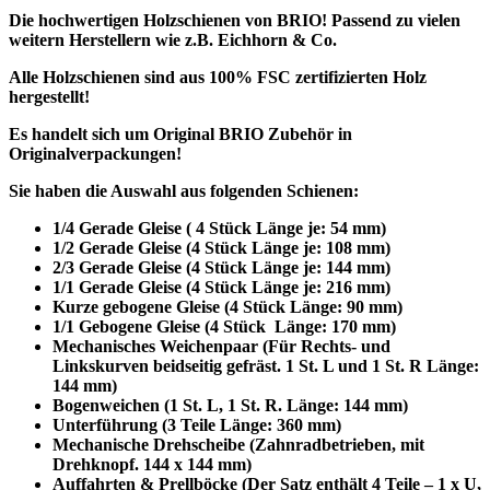
Die hochwertigen Holzschienen von BRIO! Passend zu vielen
weitern Herstellern wie z.B. Eichhorn & Co.
Alle Holzschienen sind aus 100% FSC zertifizierten Holz
hergestellt!
Es handelt sich um Original BRIO Zubehör in
Originalverpackungen!
Sie haben die Auswahl aus folgenden Schienen:
1/4 Gerade Gleise ( 4 Stück Länge je: 54 mm)
1/2 Gerade Gleise (4 Stück Länge je: 108 mm)
2/3 Gerade Gleise (4 Stück Länge je: 144 mm)
1/1 Gerade Gleise (
4 Stück Länge je: 216 mm)
Kurze gebogene Gleise (4 Stück Länge: 90 mm)
1/1 Gebogene Gleise (4 Stück Länge: 170 mm)
Mechanisches Weichenpaar (Für Rechts- und
Linkskurven beidseitig gefräst. 1 St. L und 1 St. R Länge:
144 mm)
Bogenweichen (
1 St. L, 1 St. R. Länge: 144 mm)
Unterführung (3 Teile Länge: 360 mm)
Mechanische Drehscheibe (Zahnradbetrieben, mit
Drehknopf. 144 x 144 mm)
Auffahrten & Prellböcke (
Der Satz enthält 4 Teile – 1 x U,