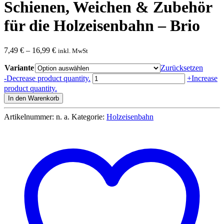
Schienen, Weichen & Zubehör
für die Holzeisenbahn – Brio
7,49
€
–
16,99
€
inkl. MwSt
Variante
Zurücksetzen
Schienen,
-
Decrease product quantity.
+
Increase
Weichen
product quantity.
&
In den Warenkorb
Zubehör
für
Artikelnummer:
n. a.
Kategorie:
Holzeisenbahn
die
Holzeisenbahn
-
Brio
Menge