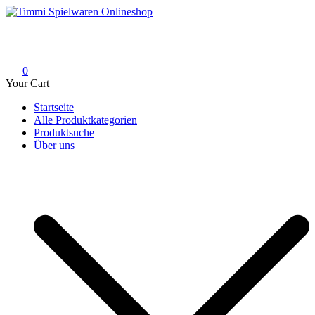
Skip
to
Timmi Spielwaren Onlineshop
Ihr Fachhändler für Spielwaren, Modellbau & RC, Babyartikel &
content
Trendartikel
0
Your Cart
Startseite
Alle Produktkategorien
Produktsuche
Über uns