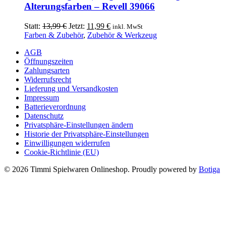
Alterungsfarben – Revell 39066
Ursprünglicher
Aktueller
Statt:
13,99
€
Jetzt:
11,99
€
inkl. MwSt
Preis
Preis
Farben & Zubehör
,
Zubehör & Werkzeug
war:
ist:
AGB
13,99 €
11,99 €.
Öffnungszeiten
Zahlungsarten
Widerrufsrecht
Lieferung und Versandkosten
Impressum
Batterieverordnung
Datenschutz
Privatsphäre-Einstellungen ändern
Historie der Privatsphäre-Einstellungen
Einwilligungen widerrufen
Cookie-Richtlinie (EU)
© 2026 Timmi Spielwaren Onlineshop. Proudly powered by
Botiga