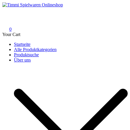
Skip
to
Timmi Spielwaren Onlineshop
Ihr Fachhändler für Spielwaren, Modellbau & RC, Babyartikel &
content
Trendartikel
0
Your Cart
Startseite
Alle Produktkategorien
Produktsuche
Über uns