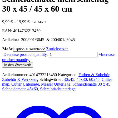
30 x 45 / 45 x 60 cm
9,99
€
–
19,99
€
inkl. MwSt
EAN: 4014732213450
Artikelnr.: 200/001/3045 & 200/001/ 3045
Maße
Zurücksetzen
Schneidematte
-
Decrease product quantity.
+
Increase
mehrschichtig
product quantity.
30
In den Warenkorb
x
45
Artikelnummer:
4014732213450
Kategorien:
Farben & Zubehör
,
/
Zubehör & Werkzeug
Schlagwörter:
30x45
,
45x30
,
60x45
,
Cutter
45
map
,
Cutter Unterlage
,
Messer Unterlage
,
Schneidematte 30 x 45
,
x
Schneidematte 45x60
,
Schreibtischunterlage
60
cm
Menge