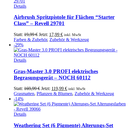
Details
Airbrush Spritzpistole für Flächen “Starter
Class” – Revell 29701
Ursprünglicher
Aktueller
Statt:
19,99
€
Jetzt:
17,99
€
inkl. MwSt
Preis
Preis
Farben & Zubehör
,
Zubehör & Werkzeug
war:
ist:
-29%
19,99 €
17,99 €.
Details
Gras-Master 3.0 PROFI elektrisches
Begrasungsgerät – NOCH 60112
Ursprünglicher
Aktueller
Statt:
169,99
€
Jetzt:
119,99
€
inkl. MwSt
Preis
Preis
Grasmatten
,
Pflanzen & Blumen
,
Zubehör & Werkzeug
war:
ist:
-14%
169,99 €
119,99 €.
Details
Weathering Set (6 Pigmente) Alterungs-Set