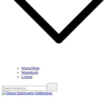
Wunschliste
Warenkorb
Logout
Search
for:
Timmi Spielwaren Onlineshop
Ihr Fachhändler für Spielwaren, Modellbau & RC, Babyartikel &
Trendartikel