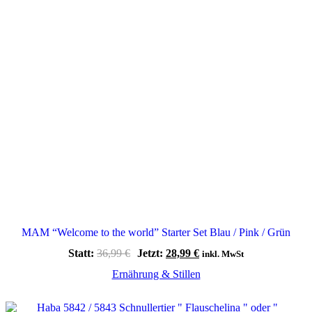
MAM “Welcome to the world” Starter Set Blau / Pink / Grün
Ursprünglicher
Aktueller
Statt:
36,99
€
Jetzt:
28,99
€
inkl. MwSt
Preis
Preis
Ernährung & Stillen
war:
ist:
36,99 €
28,99 €.