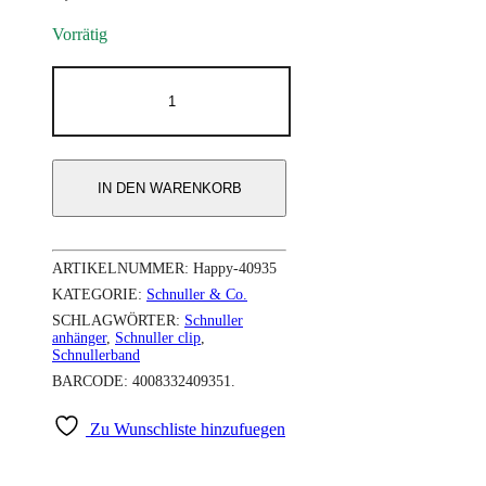
Vorrätig
Schnullerkette
Zebra
-
Fisher-
Price
40935
IN DEN WARENKORB
Menge
ARTIKELNUMMER:
Happy-40935
KATEGORIE:
Schnuller & Co.
SCHLAGWÖRTER:
Schnuller
anhänger
,
Schnuller clip
,
Schnullerband
BARCODE:
4008332409351
.
Zu Wunschliste hinzufuegen