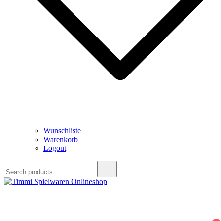
Wunschliste
Warenkorb
Logout
Search
for:
Timmi Spielwaren Onlineshop
Ihr Fachhändler für Spielwaren, Modellbau & RC, Babyartikel &
Trendartikel