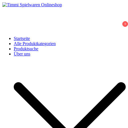
Skip
to
Timmi Spielwaren Onlineshop
Ihr Fachhändler für Spielwaren, Modellbau & RC, Babyartikel &
content
Trendartikel
0
Startseite
Alle Produktkategorien
Produktsuche
Über uns