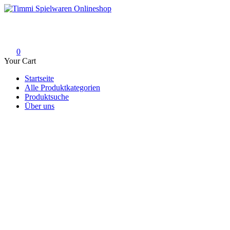
Skip
to
Timmi Spielwaren Onlineshop
Ihr Fachhändler für Spielwaren, Modellbau & RC, Babyartikel & Tren
content
0
Your Cart
Startseite
Alle Produktkategorien
Produktsuche
Über uns