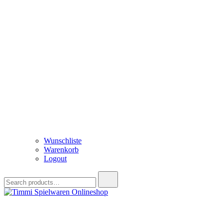
Wunschliste
Warenkorb
Logout
Search
for:
Timmi Spielwaren Onlineshop
Ihr Fachhändler für Spielwaren, Modellbau & RC, Babyartikel & Tren