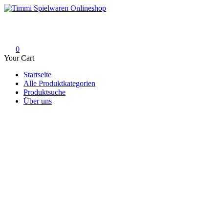
Skip
to
Timmi Spielwaren Onlineshop
Ihr Fachhändler für Spielwaren, Modellbau & RC, Babyartikel & Tren
content
0
Your Cart
Startseite
Alle Produktkategorien
Produktsuche
Über uns