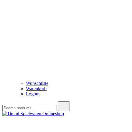
Wunschliste
Warenkorb
Logout
Search
for:
Timmi Spielwaren Onlineshop
Ihr Fachhändler für Spielwaren, Modellbau & RC, Babyartikel & Tren