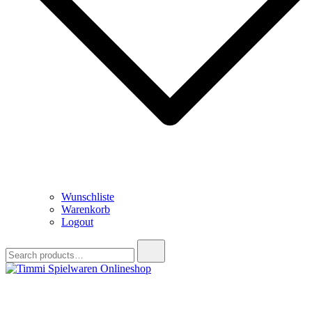
Wunschliste
Warenkorb
Logout
Search
for:
Timmi Spielwaren Onlineshop
Ihr Fachhändler für Spielwaren, Modellbau & RC, Babyartikel &
Trendartikel