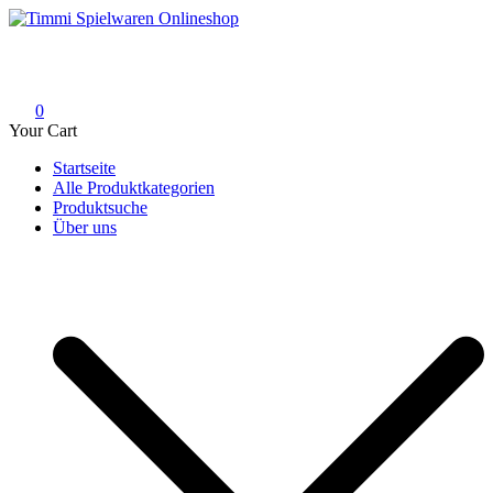
Skip
to
Timmi Spielwaren Onlineshop
Ihr Fachhändler für Spielwaren, Modellbau & RC, Babyartikel &
content
Trendartikel
0
Your Cart
Startseite
Alle Produktkategorien
Produktsuche
Über uns