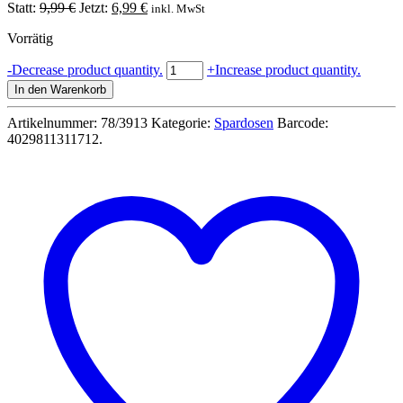
Ursprünglicher
Aktueller
Statt:
9,99
€
Jetzt:
6,99
€
inkl. MwSt
Preis
Preis
Vorrätig
war:
ist:
9,99 €
6,99 €.
Sparschwein
-
Decrease product quantity.
+
Increase product quantity.
mit
In den Warenkorb
Hammer
in
Artikelnummer:
78/3913
Kategorie:
Spardosen
Barcode:
Holzbox
4029811311712
.
14x12cm
Menge