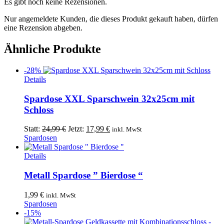
Es gibt noch keine Rezensionen.
Nur angemeldete Kunden, die dieses Produkt gekauft haben, dürfen
eine Rezension abgeben.
Ähnliche Produkte
-28%
Details
Spardose XXL Sparschwein 32x25cm mit
Schloss
Ursprünglicher
Aktueller
Statt:
24,99
€
Jetzt:
17,99
€
inkl. MwSt
Preis
Preis
Spardosen
war:
ist:
24,99 €
17,99 €.
Details
Metall Spardose ” Bierdose “
1,99
€
inkl. MwSt
Spardosen
-15%