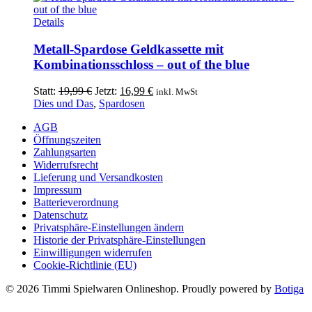
Dieses
Details
Produkt
weist
Metall-Spardose Geldkassette mit
mehrere
Kombinationsschloss – out of the blue
Varianten
auf.
Ursprünglicher
Aktueller
Statt:
19,99
€
Jetzt:
16,99
€
inkl. MwSt
Die
Preis
Preis
Dies und Das
,
Spardosen
Optionen
war:
ist:
können
AGB
19,99 €
16,99 €.
auf
Öffnungszeiten
der
Zahlungsarten
Produktseite
Widerrufsrecht
gewählt
Lieferung und Versandkosten
werden
Impressum
Batterieverordnung
Datenschutz
Privatsphäre-Einstellungen ändern
Historie der Privatsphäre-Einstellungen
Einwilligungen widerrufen
Cookie-Richtlinie (EU)
© 2026 Timmi Spielwaren Onlineshop. Proudly powered by
Botiga