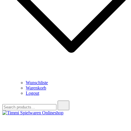
Wunschliste
Warenkorb
Logout
Search
for:
Timmi Spielwaren Onlineshop
Ihr Fachhändler für Spielwaren, Modellbau & RC, Babyartikel &
Trendartikel