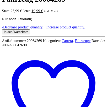
Ursprünglicher
Aktueller
Statt:
25,99
€
Jetzt:
19,99
€
inkl. MwSt
Preis
Preis
Nur noch 1 vorrätig
war:
ist:
25,99 €
19,99 €.
Spider-
-
Decrease product quantity.
+
Increase product quantity.
Man
In den Warenkorb
Speed
Shifter
Artikelnummer:
20064269
Kategorien:
Carrera
,
Fahrzeuge
Barcode:
(BLUE)
4007486642690
.
-
Carrera
Go
Fahrzeug
20064269
Menge