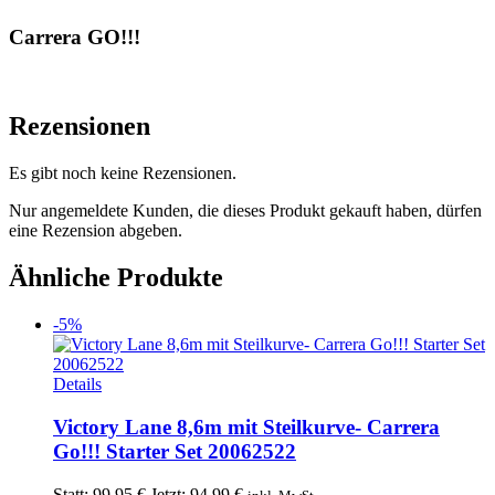
Carrera GO!!!
Rezensionen
Es gibt noch keine Rezensionen.
Nur angemeldete Kunden, die dieses Produkt gekauft haben, dürfen
eine Rezension abgeben.
Ähnliche Produkte
-5%
Details
Victory Lane 8,6m mit Steilkurve- Carrera
Go!!! Starter Set 20062522
Ursprünglicher
Aktueller
Statt:
99,95
€
Jetzt:
94,99
€