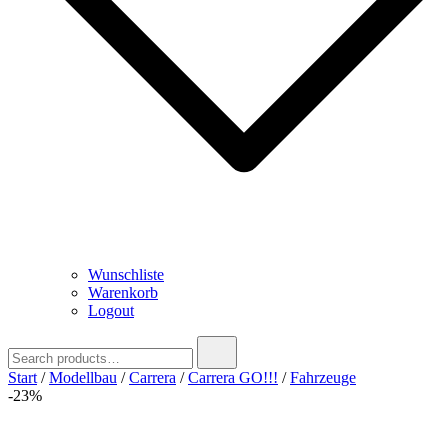
Wunschliste
Warenkorb
Logout
Search
for:
Start
/
Modellbau
/
Carrera
/
Carrera GO!!!
/
Fahrzeuge
-23%