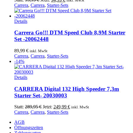
inkl. MwSt
Preis
Preis
Carrera
,
Carrera
,
Starter-Sets
war:
ist:
99,95 €
94,99 €.
Details
Carrera Go!!! DTM Speed Club 8,9M Starter
Set -20062448
89,99
€
inkl. MwSt
Carrera
,
Carrera
,
Starter-Sets
-14%
Details
CARRERA Digital 132 High Speeder 7,3m
Starter Set- 20030003
Ursprünglicher
Aktueller
Statt:
289,95
€
Jetzt:
249,99
€
inkl. MwSt
Preis
Preis
Carrera
,
Carrera
,
Starter-Sets
war:
ist:
AGB
289,95 €
249,99 €.
Öffnungszeiten
Zahlungsarten