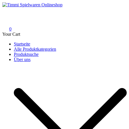
Skip
to
Timmi Spielwaren Onlineshop
Ihr Fachhändler für Spielwaren, Modellbau & RC, Babyartikel &
content
Trendartikel
0
Your Cart
Startseite
Alle Produktkategorien
Produktsuche
Über uns