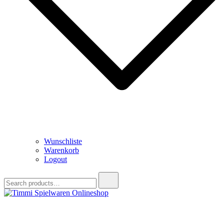
Wunschliste
Warenkorb
Logout
Search
for:
Timmi Spielwaren Onlineshop
Ihr Fachhändler für Spielwaren, Modellbau & RC, Babyartikel &
Trendartikel