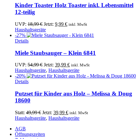
Kinder Toaster Holz Toaster inkl. Lebensmittel
12-teilig
Ursprünglicher
Aktueller
UVP:
18,99
€
Jetzt:
9,99
€
inkl. MwSt
Preis
Preis
Haushaltsgeräte
war:
ist:
-27%
18,99 €
9,99 €.
Details
Miele Staubsauger – Klein 6841
Ursprünglicher
Aktueller
UVP:
54,99
€
Jetzt:
39,99
€
inkl. MwSt
Preis
Preis
Haushaltsgeräte
,
Haushaltsgeräte
war:
ist:
-20%
54,99 €
39,99 €.
Details
Putzset für Kinder aus Holz – Melissa & Doug
18600
Ursprünglicher
Aktueller
Statt:
49,99
€
Jetzt:
39,99
€
inkl. MwSt
Preis
Preis
Haushaltsgeräte
,
Haushaltsgeräte
war:
ist:
AGB
49,99 €
39,99 €.
Öffnungszeiten