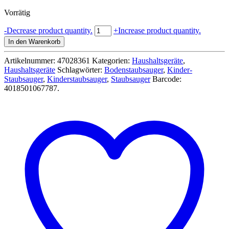
Preis
Preis
Vorrätig
war:
ist:
27,99 €
19,99 €.
Staubsauger
-
Decrease product quantity.
+
Increase product quantity.
mit
In den Warenkorb
Funktionen
-
Artikelnummer:
47028361
Kategorien:
Haushaltsgeräte
,
Beeboo
Haushaltsgeräte
Schlagwörter:
Bodenstaubsauger
,
Kinder-
Kitchen
Staubsauger
,
Kinderstaubsauger
,
Staubsauger
Barcode:
Menge
4018501067787
.