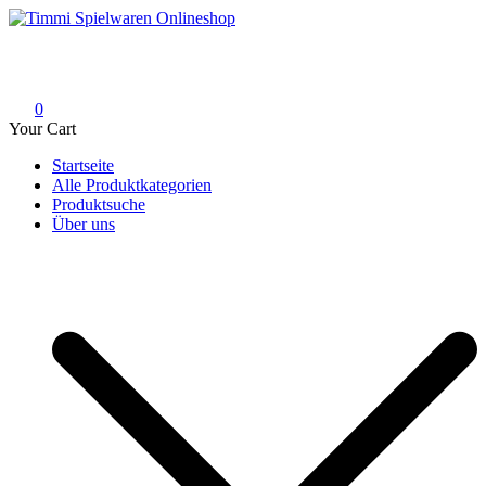
Skip
to
Timmi Spielwaren Onlineshop
Ihr Fachhändler für Spielwaren, Modellbau & RC, Babyartikel &
content
Trendartikel
0
Your Cart
Startseite
Alle Produktkategorien
Produktsuche
Über uns