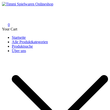
Skip
to
Timmi Spielwaren Onlineshop
Ihr Fachhändler für Spielwaren, Modellbau & RC, Babyartikel &
content
Trendartikel
0
Your Cart
Startseite
Alle Produktkategorien
Produktsuche
Über uns