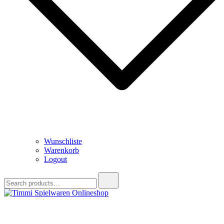
Wunschliste
Warenkorb
Logout
Search
for:
Timmi Spielwaren Onlineshop
Ihr Fachhändler für Spielwaren, Modellbau & RC, Babyartikel &
Trendartikel