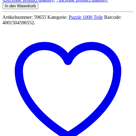
Read:
In den Warenkorb
Secret
Puzzles
Artikelnummer:
59655
Kategorie:
Puzzle 1000 Teile
Barcode:
Im
4001504596552
.
Ferienhaus
1000
Teile
Puzzle
-
Schmidt
Spiele
59655
Menge