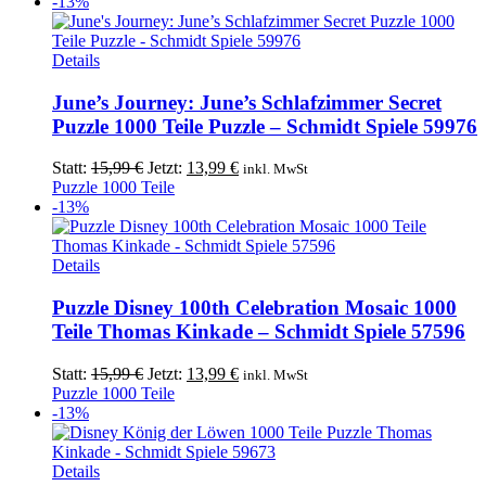
-13%
Details
June’s Journey: June’s Schlafzimmer Secret
Puzzle 1000 Teile Puzzle – Schmidt Spiele 59976
Ursprünglicher
Aktueller
Statt:
15,99
€
Jetzt:
13,99
€
inkl. MwSt
Preis
Preis
Puzzle 1000 Teile
war:
ist:
-13%
15,99 €
13,99 €.
Details
Puzzle Disney 100th Celebration Mosaic 1000
Teile Thomas Kinkade – Schmidt Spiele 57596
Ursprünglicher
Aktueller
Statt:
15,99
€
Jetzt:
13,99
€
inkl. MwSt
Preis
Preis
Puzzle 1000 Teile
war:
ist:
-13%
15,99 €
13,99 €.
Details