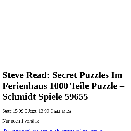
Steve Read: Secret Puzzles Im
Ferienhaus 1000 Teile Puzzle –
Schmidt Spiele 59655
Ursprünglicher
Aktueller
Statt:
15,99
€
Jetzt:
13,99
€
inkl. MwSt
Preis
Preis
Nur noch 1 vorrätig
war:
ist:
15,99 €
13,99 €.
Steve
-
Decrease product quantity.
+
Increase product quantity.