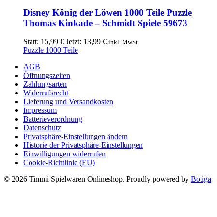
Disney König der Löwen 1000 Teile Puzzle
Thomas Kinkade – Schmidt Spiele 59673
Ursprünglicher
Aktueller
Statt:
15,99
€
Jetzt:
13,99
€
inkl. MwSt
Preis
Preis
Puzzle 1000 Teile
war:
ist:
AGB
15,99 €
13,99 €.
Öffnungszeiten
Zahlungsarten
Widerrufsrecht
Lieferung und Versandkosten
Impressum
Batterieverordnung
Datenschutz
Privatsphäre-Einstellungen ändern
Historie der Privatsphäre-Einstellungen
Einwilligungen widerrufen
Cookie-Richtlinie (EU)
© 2026 Timmi Spielwaren Onlineshop. Proudly powered by
Botiga