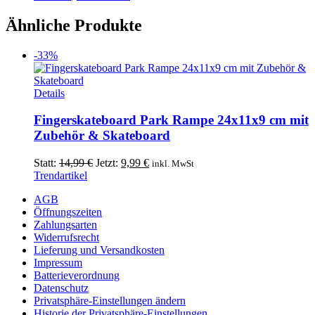
Ähnliche Produkte
-33%
Details
Fingerskateboard Park Rampe 24x11x9 cm mit
Zubehör & Skateboard
Ursprünglicher
Aktueller
Statt:
14,99
€
Jetzt:
9,99
€
inkl. MwSt
Preis
Preis
Trendartikel
war:
ist:
AGB
14,99 €
9,99 €.
Öffnungszeiten
Zahlungsarten
Widerrufsrecht
Lieferung und Versandkosten
Impressum
Batterieverordnung
Datenschutz
Privatsphäre-Einstellungen ändern
Historie der Privatsphäre-Einstellungen