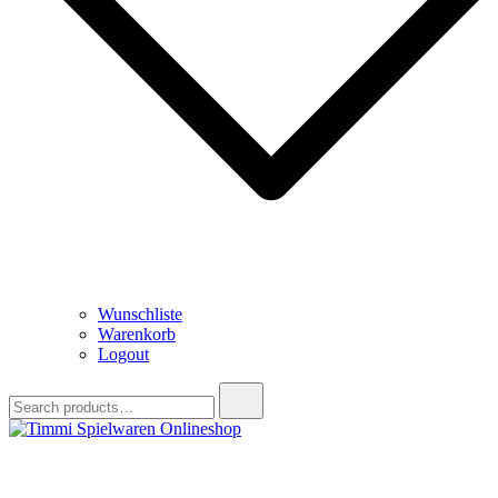
Wunschliste
Warenkorb
Logout
Search
for:
Timmi Spielwaren Onlineshop
Ihr Fachhändler für Spielwaren, Modellbau & RC, Babyartikel &
Trendartikel