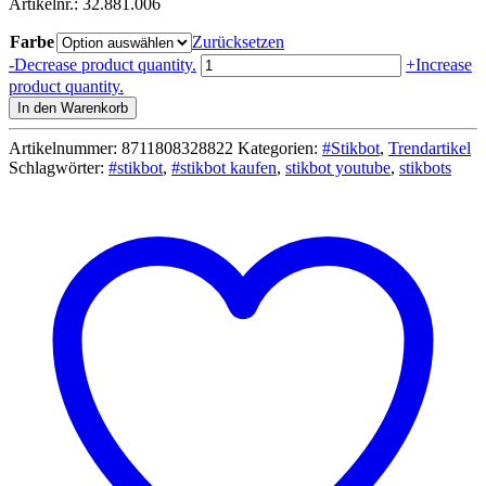
Artikelnr.: 32.881.006
Farbe
Zurücksetzen
#Stikbot
-
Decrease product quantity.
+
Increase
Single
product quantity.
-
In den Warenkorb
Goliath
Zing
Artikelnummer:
8711808328822
Kategorien:
#Stikbot
,
Trendartikel
Menge
Schlagwörter:
#stikbot
,
#stikbot kaufen
,
stikbot youtube
,
stikbots