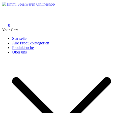
Skip
to
Timmi Spielwaren Onlineshop
Ihr Fachhändler für Spielwaren, Modellbau & RC, Babyartikel &
content
Trendartikel
0
Your Cart
Startseite
Alle Produktkategorien
Produktsuche
Über uns