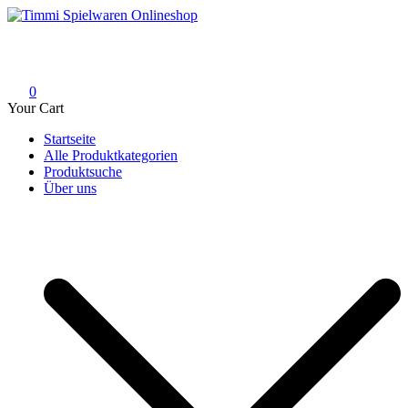
Skip
to
Timmi Spielwaren Onlineshop
Ihr Fachhändler für Spielwaren, Modellbau & RC, Babyartikel &
content
Trendartikel
0
Your Cart
Startseite
Alle Produktkategorien
Produktsuche
Über uns