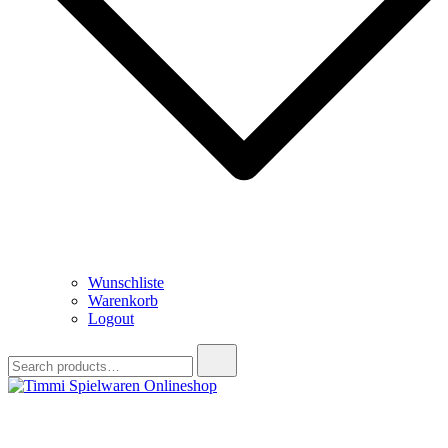
Wunschliste
Warenkorb
Logout
Search
for:
Timmi Spielwaren Onlineshop
Ihr Fachhändler für Spielwaren, Modellbau & RC, Babyartikel &
Trendartikel