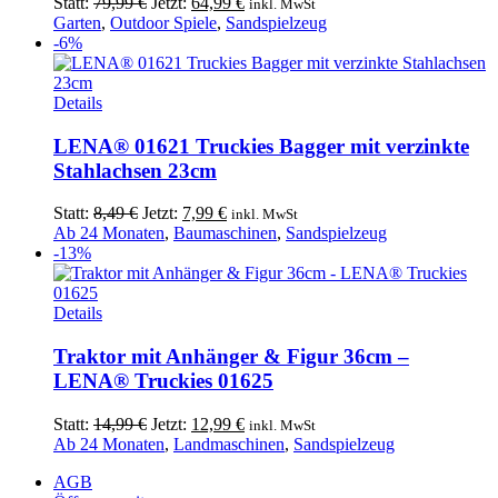
Ursprünglicher
Aktueller
Statt:
79,99
€
Jetzt:
64,99
€
inkl. MwSt
Preis
Preis
Garten
,
Outdoor Spiele
,
Sandspielzeug
war:
ist:
-6%
79,99 €
64,99 €.
Details
LENA® 01621 Truckies Bagger mit verzinkte
Stahlachsen 23cm
Ursprünglicher
Aktueller
Statt:
8,49
€
Jetzt:
7,99
€
inkl. MwSt
Preis
Preis
Ab 24 Monaten
,
Baumaschinen
,
Sandspielzeug
war:
ist:
-13%
8,49 €
7,99 €.
Details
Traktor mit Anhänger & Figur 36cm –
LENA® Truckies 01625
Ursprünglicher
Aktueller
Statt:
14,99
€
Jetzt:
12,99
€
inkl. MwSt
Preis
Preis
Ab 24 Monaten
,
Landmaschinen
,
Sandspielzeug
war:
ist:
AGB
14,99 €
12,99 €.