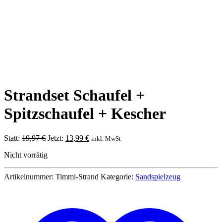
Strandset Schaufel +
Spitzschaufel + Kescher
Ursprünglicher
Aktueller
Statt:
19,97
€
Jetzt:
13,99
€
inkl. MwSt
Preis
Preis
Nicht vorrätig
war:
ist:
19,97 €
13,99 €.
Artikelnummer:
Timmi-Strand
Kategorie:
Sandspielzeug