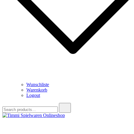
Wunschliste
Warenkorb
Logout
Search
for:
Timmi Spielwaren Onlineshop
Ihr Fachhändler für Spielwaren, Modellbau & RC, Babyartikel &
Trendartikel