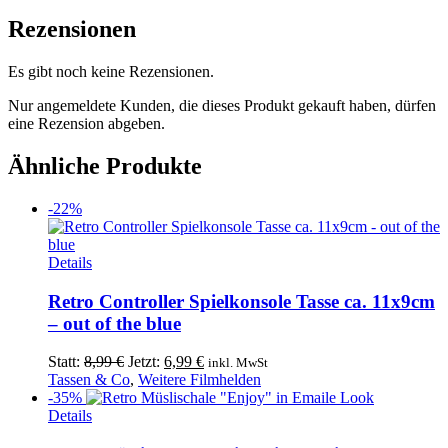
Rezensionen
Es gibt noch keine Rezensionen.
Nur angemeldete Kunden, die dieses Produkt gekauft haben, dürfen
eine Rezension abgeben.
Ähnliche Produkte
-22%
Details
Retro Controller Spielkonsole Tasse ca. 11x9cm
– out of the blue
Ursprünglicher
Aktueller
Statt:
8,99
€
Jetzt:
6,99
€
inkl. MwSt
Preis
Preis
Tassen & Co
,
Weitere Filmhelden
war:
ist:
-35%
Dieses
8,99 €
6,99 €.
Details
Produkt