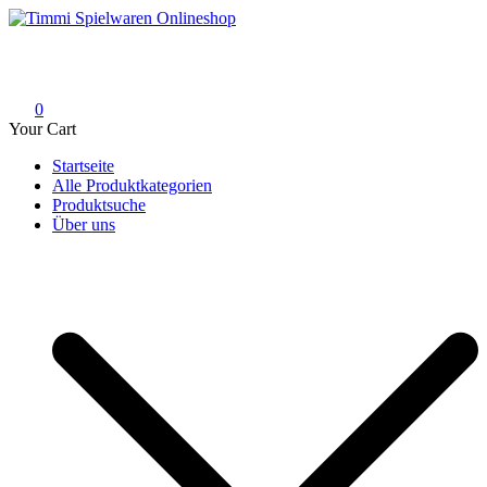
Skip
to
Timmi Spielwaren Onlineshop
Ihr Fachhändler für Spielwaren, Modellbau & RC, Babyartikel &
content
Trendartikel
0
Your Cart
Startseite
Alle Produktkategorien
Produktsuche
Über uns