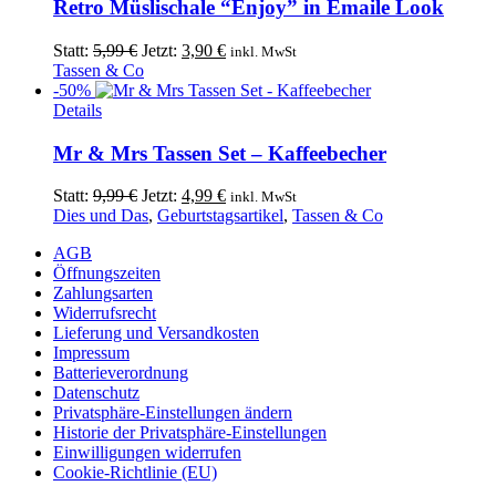
weist
Retro Müslischale “Enjoy” in Emaile Look
mehrere
Varianten
Ursprünglicher
Aktueller
Statt:
5,99
€
Jetzt:
3,90
€
inkl. MwSt
auf.
Preis
Preis
Tassen & Co
Die
war:
ist:
-50%
Optionen
5,99 €
3,90 €.
Details
können
auf
Mr & Mrs Tassen Set – Kaffeebecher
der
Produktseite
Ursprünglicher
Aktueller
Statt:
9,99
€
Jetzt:
4,99
€
inkl. MwSt
gewählt
Preis
Preis
Dies und Das
,
Geburtstagsartikel
,
Tassen & Co
werden
war:
ist:
AGB
9,99 €
4,99 €.
Öffnungszeiten
Zahlungsarten
Widerrufsrecht
Lieferung und Versandkosten
Impressum
Batterieverordnung
Datenschutz
Privatsphäre-Einstellungen ändern
Historie der Privatsphäre-Einstellungen
Einwilligungen widerrufen
Cookie-Richtlinie (EU)