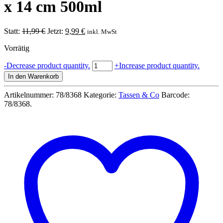
x 14 cm 500ml
Ursprünglicher
Aktueller
Statt:
11,99
€
Jetzt:
9,99
€
inkl. MwSt
Preis
Preis
Vorrätig
war:
ist:
11,99 €
9,99 €.
Tasse
-
Decrease product quantity.
+
Increase product quantity.
Boxhandschuh
In den Warenkorb
ca.
16
Artikelnummer:
78/8368
Kategorie:
Tassen & Co
Barcode:
x
78/8368
.
11
x
14
cm
500ml
Menge