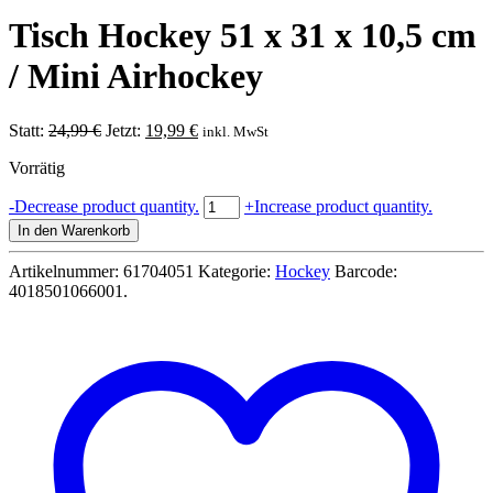
Tisch Hockey 51 x 31 x 10,5 cm
/ Mini Airhockey
Ursprünglicher
Aktueller
Statt:
24,99
€
Jetzt:
19,99
€
inkl. MwSt
Preis
Preis
Vorrätig
war:
ist:
24,99 €
19,99 €.
Tisch
-
Decrease product quantity.
+
Increase product quantity.
Hockey
In den Warenkorb
51
x
Artikelnummer:
61704051
Kategorie:
Hockey
Barcode:
31
4018501066001
.
x
10,5
cm
/
Mini
Airhockey
Menge