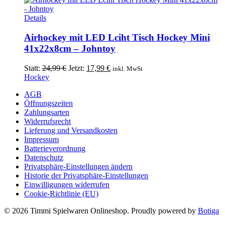
Details
Airhockey mit LED Lciht Tisch Hockey Mini
41x22x8cm – Johntoy
Ursprünglicher
Aktueller
Statt:
24,99
€
Jetzt:
17,99
€
inkl. MwSt
Preis
Preis
Hockey
war:
ist:
AGB
24,99 €
17,99 €.
Öffnungszeiten
Zahlungsarten
Widerrufsrecht
Lieferung und Versandkosten
Impressum
Batterieverordnung
Datenschutz
Privatsphäre-Einstellungen ändern
Historie der Privatsphäre-Einstellungen
Einwilligungen widerrufen
Cookie-Richtlinie (EU)
© 2026 Timmi Spielwaren Onlineshop. Proudly powered by
Botiga