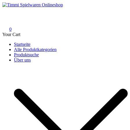
Skip
to
Timmi Spielwaren Onlineshop
Ihr Fachhändler für Spielwaren, Modellbau & RC, Babyartikel &
content
Trendartikel
0
Your Cart
Startseite
Alle Produktkategorien
Produktsuche
Über uns