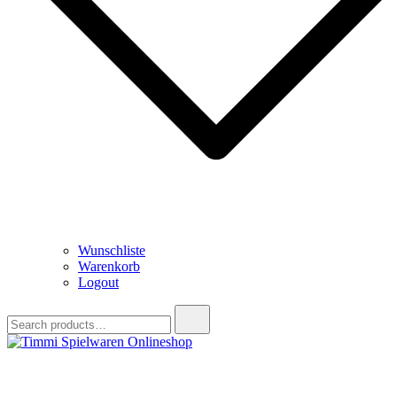
Wunschliste
Warenkorb
Logout
Search
for:
Timmi Spielwaren Onlineshop
Ihr Fachhändler für Spielwaren, Modellbau & RC, Babyartikel &
Trendartikel