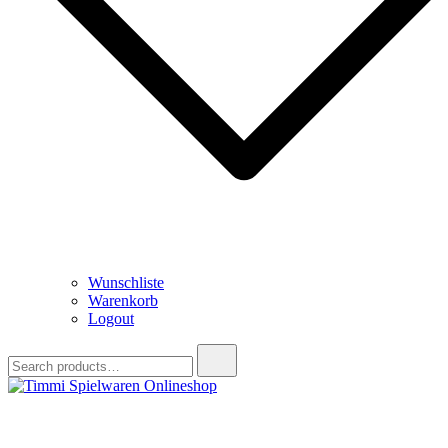
Wunschliste
Warenkorb
Logout
Search
for:
Timmi Spielwaren Onlineshop
Ihr Fachhändler für Spielwaren, Modellbau & RC, Babyartikel &
Trendartikel