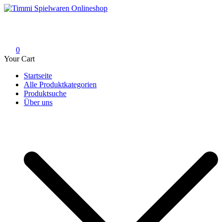
Skip
to
Timmi Spielwaren Onlineshop
Ihr Fachhändler für Spielwaren, Modellbau & RC, Babyartikel &
content
Trendartikel
0
Your Cart
Startseite
Alle Produktkategorien
Produktsuche
Über uns