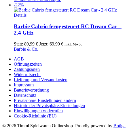
19,99 €
18,79 €.
-22%
Details
Barbie Cabrio ferngesteuert RC Dream Car –
2.4 GHz
Ursprünglicher
Aktueller
Statt:
89,99
€
Jetzt:
69,99
€
inkl. MwSt
Preis
Preis
Barbie & Co.
war:
ist:
AGB
89,99 €
69,99 €.
Öffnungszeiten
Zahlungsarten
Widerrufsrecht
Lieferung und Versandkosten
Impressum
Batterieverordnung
Datenschutz
Privatsphäre-Einstellungen ändern
Historie der Privatsphäre-Einstellungen
Einwilligungen widerrufen
Cookie-Richtlinie (EU)
© 2026 Timmi Spielwaren Onlineshop. Proudly powered by
Botiga