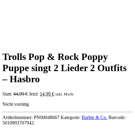
Trolls Pop & Rock Poppy
Puppe singt 2 Lieder 2 Outfits
– Hasbro
Ursprünglicher
Aktueller
Statt:
44,99
€
Jetzt:
14,99
€
inkl. MwSt
Preis
Preis
Nicht vorrätig
war:
ist:
44,99 €
14,99 €.
Artikelnummer:
PN00048667
Kategorie:
Barbie & Co.
Barcode:
5010993707942
.