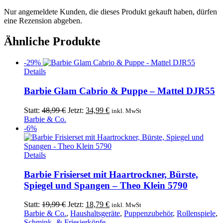
Nur angemeldete Kunden, die dieses Produkt gekauft haben, dürfen
eine Rezension abgeben.
Ähnliche Produkte
-29%
Details
Barbie Glam Cabrio & Puppe – Mattel DJR55
Ursprünglicher
Aktueller
Statt:
48,99
€
Jetzt:
34,99
€
inkl. MwSt
Preis
Preis
Barbie & Co.
war:
ist:
-6%
48,99 €
34,99 €.
Details
Barbie Frisierset mit Haartrockner, Bürste,
Spiegel und Spangen – Theo Klein 5790
Ursprünglicher
Aktueller
Statt:
19,99
€
Jetzt:
18,79
€
inkl. MwSt
Preis
Preis
Barbie & Co.
,
Haushaltsgeräte
,
Puppenzubehör
,
Rollenspiele
,
war:
ist:
Schmink- & Friesierköpfe