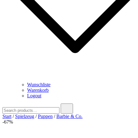
Wunschliste
Warenkorb
Logout
Search
for:
Start
/
Spielzeug
/
Puppen
/
Barbie & Co.
-67%