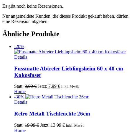
Es gibt noch keine Rezensionen.
Nur angemeldete Kunden, die dieses Produkt gekauft haben, dürfen
eine Rezension abgeben.
Ähnliche Produkte
-20%
Details
Fussmatte Abtreter Lieblingsheim 60 x 40 cm
Kokosfaser
Ursprünglicher
Aktueller
Statt:
9,99
€
Jetzt:
7,99
€
inkl. MwSt
Preis
Preis
Home
war:
ist:
-30%
Dieses
9,99 €
7,99 €.
Details
Produkt
weist
Retro Metall Tischleuchte 26cm
mehrere
Varianten
Ursprünglicher
Aktueller
Statt:
19,99
€
Jetzt:
13,99
€
inkl. MwSt
auf.
Preis
Preis
Home