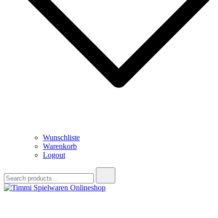
Wunschliste
Warenkorb
Logout
Search
for:
Timmi Spielwaren Onlineshop
Ihr Fachhändler für Spielwaren, Modellbau & RC, Babyartikel &
Trendartikel