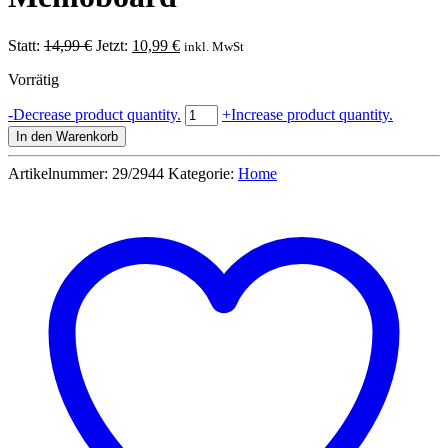
Ursprünglicher
Aktueller
Statt:
14,99
€
Jetzt:
10,99
€
inkl. MwSt
Preis
Preis
Vorrätig
war:
ist:
14,99 €
10,99 €.
Vintage
-
Decrease product quantity.
+
Increase product quantity.
Tafel
In den Warenkorb
auf
Holzrahmen
Artikelnummer:
29/2944
Kategorie:
Home
mit
2
Kreiden
44x36cm
Memoboard
Menge