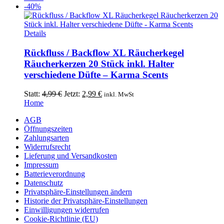
Die
war:
ist:
-40%
Optionen
19,99 €
13,99 €.
können
auf
Dieses
Details
der
Produkt
Produktseite
weist
Rückfluss / Backflow XL Räucherkegel
gewählt
mehrere
Räucherkerzen 20 Stück inkl. Halter
werden
Varianten
verschiedene Düfte – Karma Scents
auf.
Die
Ursprünglicher
Aktueller
Statt:
4,99
€
Jetzt:
2,99
€
inkl. MwSt
Optionen
Preis
Preis
Home
können
war:
ist:
auf
AGB
4,99 €
2,99 €.
der
Öffnungszeiten
Produktseite
Zahlungsarten
gewählt
Widerrufsrecht
werden
Lieferung und Versandkosten
Impressum
Batterieverordnung
Datenschutz
Privatsphäre-Einstellungen ändern
Historie der Privatsphäre-Einstellungen
Einwilligungen widerrufen
Cookie-Richtlinie (EU)