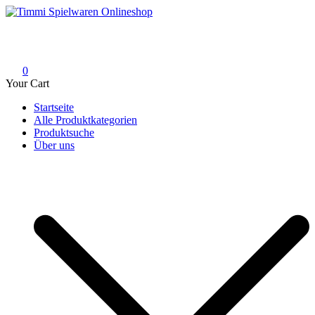
Skip
to
Timmi Spielwaren Onlineshop
Ihr Fachhändler für Spielwaren, Modellbau & RC, Babyartikel &
content
Trendartikel
0
Your Cart
Startseite
Alle Produktkategorien
Produktsuche
Über uns