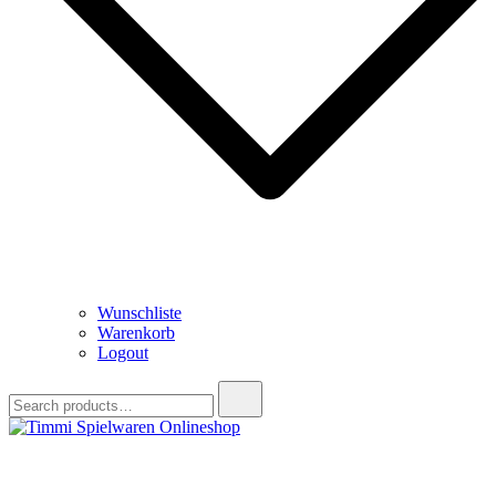
Wunschliste
Warenkorb
Logout
Search
for:
Timmi Spielwaren Onlineshop
Ihr Fachhändler für Spielwaren, Modellbau & RC, Babyartikel &
Trendartikel