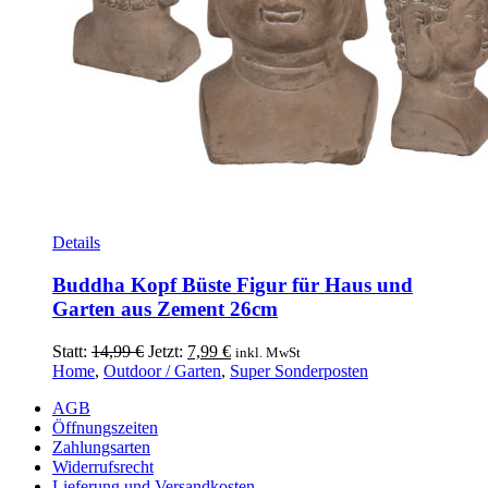
Details
Buddha Kopf Büste Figur für Haus und
Garten aus Zement 26cm
Ursprünglicher
Aktueller
Statt:
14,99
€
Jetzt:
7,99
€
inkl. MwSt
Preis
Preis
Home
,
Outdoor / Garten
,
Super Sonderposten
war:
ist:
AGB
14,99 €
7,99 €.
Öffnungszeiten
Zahlungsarten
Widerrufsrecht
Lieferung und Versandkosten