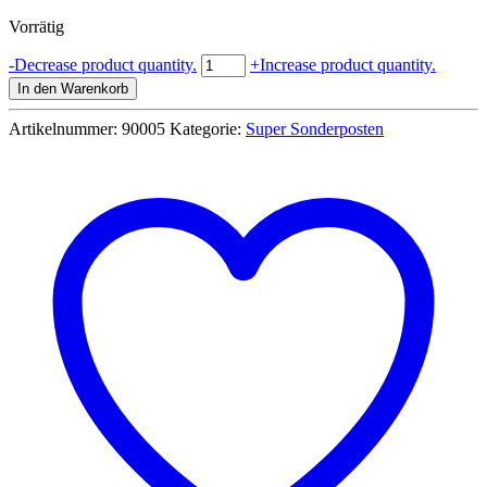
Preis
Preis
Vorrätig
war:
ist:
6,99 €
2,99 €.
Vogelnetz
-
Decrease product quantity.
+
Increase product quantity.
4mx10m
In den Warenkorb
für
Bäume
Artikelnummer:
90005
Kategorie:
Super Sonderposten
oder
Teiche
Menge