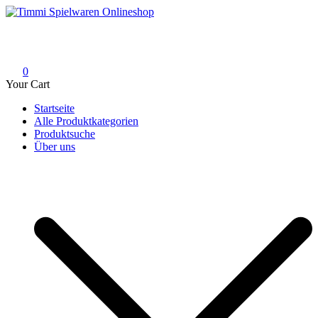
Skip
to
Timmi Spielwaren Onlineshop
Ihr Fachhändler für Spielwaren, Modellbau & RC, Babyartikel &
content
Trendartikel
0
Your Cart
Startseite
Alle Produktkategorien
Produktsuche
Über uns