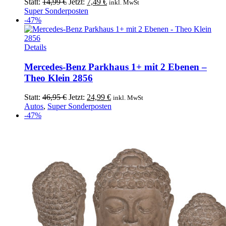
Ursprünglicher
Aktueller
Statt:
14,99
€
Jetzt:
7,49
€
inkl. MwSt
Preis
Preis
Super Sonderposten
war:
ist:
-47%
14,99 €
7,49 €.
Details
Mercedes-Benz Parkhaus 1+ mit 2 Ebenen –
Theo Klein 2856
Ursprünglicher
Aktueller
Statt:
46,95
€
Jetzt:
24,99
€
inkl. MwSt
Preis
Preis
Autos
,
Super Sonderposten
war:
ist:
-47%
46,95 €
24,99 €.