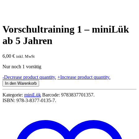
Vorschultraining 1 – miniLük
ab 5 Jahren
6,00
€
inkl. MwSt
Nur noch 1 vorrätig
Vorschultraining
-
Decrease product quantity.
+
Increase product quantity.
1
In den Warenkorb
-
miniLük
Kategorie:
miniLük
Barcode:
9783837701357
.
ab
ISBN:
978-3-8377-0135-7
.
5
Jahren
Menge