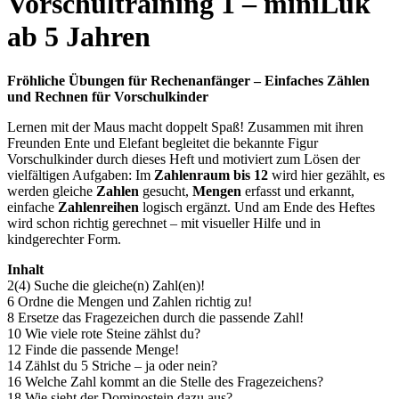
Vorschultraining 1 – miniLük
ab 5 Jahren
Fröhliche Übungen für Rechenanfänger – Einfaches Zählen
und Rechnen für Vorschulkinder
Lernen mit der Maus macht doppelt Spaß! Zusammen mit ihren
Freunden Ente und Elefant begleitet die bekannte Figur
Vorschulkinder durch dieses Heft und motiviert zum Lösen der
vielfältigen Aufgaben: Im
Zahlenraum bis 12
wird hier gezählt, es
werden gleiche
Zahlen
gesucht,
Mengen
erfasst und erkannt,
einfache
Zahlenreihen
logisch ergänzt. Und am Ende des Heftes
wird schon richtig gerechnet – mit visueller Hilfe und in
kindgerechter Form.
Inhalt
2(4) Suche die gleiche(n) Zahl(en)!
6 Ordne die Mengen und Zahlen richtig zu!
8 Ersetze das Fragezeichen durch die passende Zahl!
10 Wie viele rote Steine zählst du?
12 Finde die passende Menge!
14 Zählst du 5 Striche – ja oder nein?
16 Welche Zahl kommt an die Stelle des Fragezeichens?
18 Wie sieht der Dominostein dazu aus?