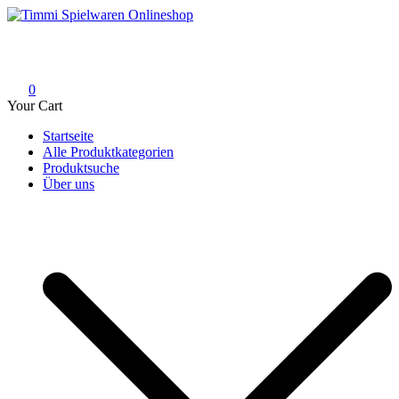
Skip
to
Timmi Spielwaren Onlineshop
Ihr Fachhändler für Spielwaren, Modellbau & RC, Babyartikel &
content
Trendartikel
0
Your Cart
Startseite
Alle Produktkategorien
Produktsuche
Über uns