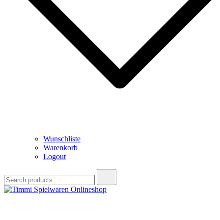
Wunschliste
Warenkorb
Logout
Search
for:
Timmi Spielwaren Onlineshop
Ihr Fachhändler für Spielwaren, Modellbau & RC, Babyartikel &
Trendartikel