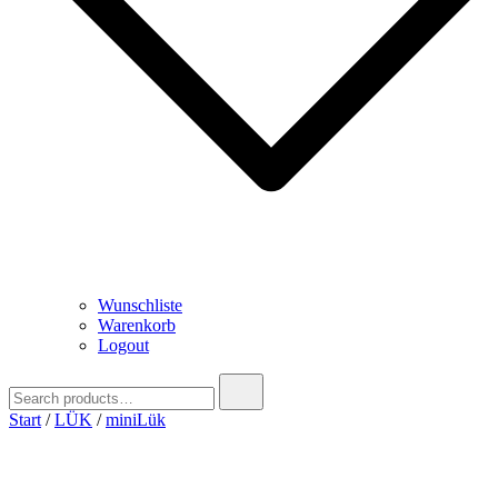
Wunschliste
Warenkorb
Logout
Search
for:
Start
/
LÜK
/
miniLük