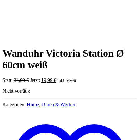
Wanduhr Victoria Station Ø
60cm weiß
Ursprünglicher
Aktueller
Statt:
34,90
€
Jetzt:
19,99
€
inkl. MwSt
Preis
Preis
Nicht vorrätig
war:
ist:
34,90 €
19,99 €.
Kategorien:
Home
,
Uhren & Wecker