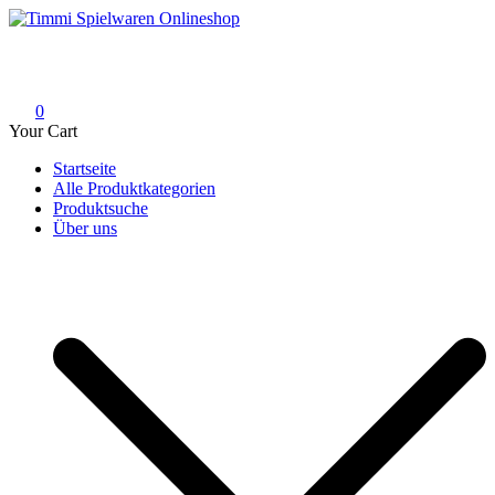
Skip
to
Timmi Spielwaren Onlineshop
Ihr Fachhändler für Spielwaren, Modellbau & RC, Babyartikel &
content
Trendartikel
0
Your Cart
Startseite
Alle Produktkategorien
Produktsuche
Über uns