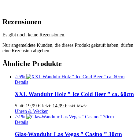
Rezensionen
Es gibt noch keine Rezensionen.
Nur angemeldete Kunden, die dieses Produkt gekauft haben, dürfen
eine Rezension abgeben.
Ähnliche Produkte
-25%
Details
XXL Wanduhr Holz ” Ice Cold Beer ” ca. 60cm
Ursprünglicher
Aktueller
Statt:
19,99
€
Jetzt:
14,99
€
inkl. MwSt
Preis
Preis
Uhren & Wecker
war:
ist:
-31%
19,99 €
14,99 €.
Details
Glas-Wanduhr Las Vegas ” Casino ” 30cm