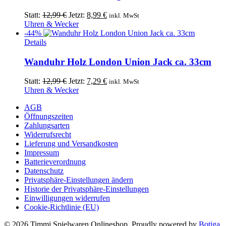
Ursprünglicher
Aktueller
Statt:
12,99
€
Jetzt:
8,99
€
inkl. MwSt
Preis
Preis
Uhren & Wecker
war:
ist:
-44%
12,99 €
8,99 €.
Details
Wanduhr Holz London Union Jack ca. 33cm
Ursprünglicher
Aktueller
Statt:
12,99
€
Jetzt:
7,29
€
inkl. MwSt
Preis
Preis
Uhren & Wecker
war:
ist:
AGB
12,99 €
7,29 €.
Öffnungszeiten
Zahlungsarten
Widerrufsrecht
Lieferung und Versandkosten
Impressum
Batterieverordnung
Datenschutz
Privatsphäre-Einstellungen ändern
Historie der Privatsphäre-Einstellungen
Einwilligungen widerrufen
Cookie-Richtlinie (EU)
© 2026 Timmi Spielwaren Onlineshop. Proudly powered by
Botiga