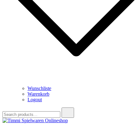
Wunschliste
Warenkorb
Logout
Search
for:
Timmi Spielwaren Onlineshop
Ihr Fachhändler für Spielwaren, Modellbau & RC, Babyartikel &
Trendartikel