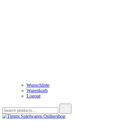
Wunschliste
Warenkorb
Logout
Search
for:
Timmi Spielwaren Onlineshop
Ihr Fachhändler für Spielwaren, Modellbau & RC, Babyartikel & Tren