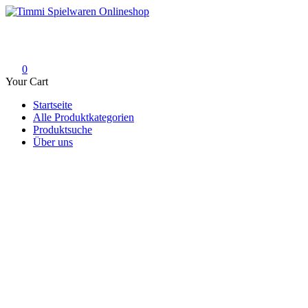
Skip
to
Timmi Spielwaren Onlineshop
Ihr Fachhändler für Spielwaren, Modellbau & RC, Babyartikel & Tren
content
0
Your Cart
Startseite
Alle Produktkategorien
Produktsuche
Über uns