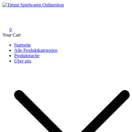
Skip
to
Timmi Spielwaren Onlineshop
Ihr Fachhändler für Spielwaren, Modellbau & RC, Babyartikel &
content
Trendartikel
0
Your Cart
Startseite
Alle Produktkategorien
Produktsuche
Über uns