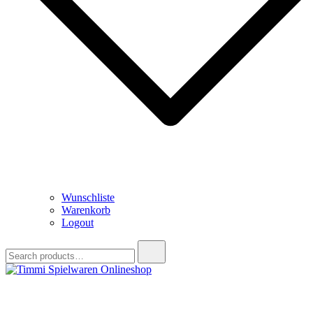
Wunschliste
Warenkorb
Logout
Search
for:
Timmi Spielwaren Onlineshop
Ihr Fachhändler für Spielwaren, Modellbau & RC, Babyartikel &
Trendartikel