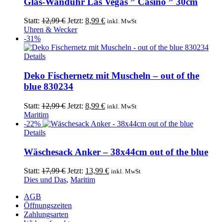
Glas-Wanduhr Las Vegas ” Casino ” 30cm
Ursprünglicher
Aktueller
Statt:
12,99
€
Jetzt:
8,99
€
inkl. MwSt
Preis
Preis
Uhren & Wecker
war:
ist:
-31%
12,99 €
8,99 €.
Details
Deko Fischernetz mit Muscheln – out of the
blue 830234
Ursprünglicher
Aktueller
Statt:
12,99
€
Jetzt:
8,99
€
inkl. MwSt
Preis
Preis
Maritim
war:
ist:
-22%
12,99 €
8,99 €.
Details
Wäschesack Anker – 38x44cm out of the blue
Ursprünglicher
Aktueller
Statt:
17,99
€
Jetzt:
13,99
€
inkl. MwSt
Preis
Preis
Dies und Das
,
Maritim
war:
ist:
AGB
17,99 €
13,99 €.
Öffnungszeiten
Zahlungsarten