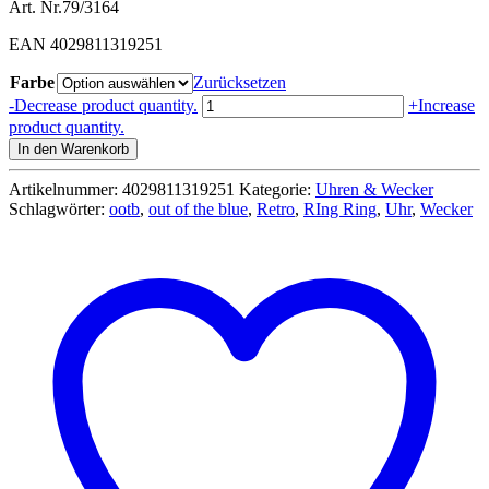
Art. Nr.79/3164
EAN 4029811319251
Farbe
Zurücksetzen
Wecker
-
Decrease product quantity.
+
Increase
im
product quantity.
Retrolook
In den Warenkorb
-
Weiß/Schwarz
Artikelnummer:
4029811319251
Kategorie:
Uhren & Wecker
Menge
Schlagwörter:
ootb
,
out of the blue
,
Retro
,
RIng Ring
,
Uhr
,
Wecker