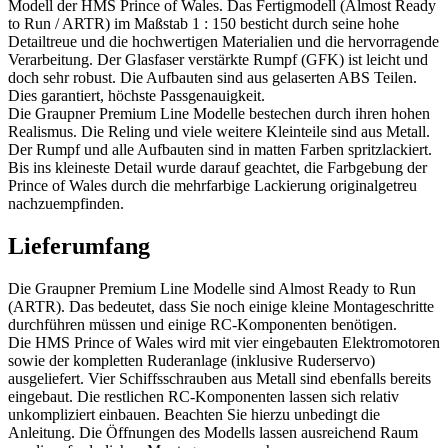
Modell der HMS Prince of Wales. Das Fertigmodell (Almost Ready
to Run / ARTR) im Maßstab 1 : 150 besticht durch seine hohe
Detailtreue und die hochwertigen Materialien und die hervorragende
Verarbeitung. Der Glasfaser verstärkte Rumpf (GFK) ist leicht und
doch sehr robust. Die Aufbauten sind aus gelaserten ABS Teilen.
Dies garantiert, höchste Passgenauigkeit.
Die Graupner Premium Line Modelle bestechen durch ihren hohen
Realismus. Die Reling und viele weitere Kleinteile sind aus Metall.
Der Rumpf und alle Aufbauten sind in matten Farben spritzlackiert.
Bis ins kleineste Detail wurde darauf geachtet, die Farbgebung der
Prince of Wales durch die mehrfarbige Lackierung originalgetreu
nachzuempfinden.
Lieferumfang
Die Graupner Premium Line Modelle sind Almost Ready to Run
(ARTR). Das bedeutet, dass Sie noch einige kleine Montageschritte
durchführen müssen und einige RC-Komponenten benötigen.
Die HMS Prince of Wales wird mit vier eingebauten Elektromotoren
sowie der kompletten Ruderanlage (inklusive Ruderservo)
ausgeliefert. Vier Schiffsschrauben aus Metall sind ebenfalls bereits
eingebaut. Die restlichen RC-Komponenten lassen sich relativ
unkompliziert einbauen. Beachten Sie hierzu unbedingt die
Anleitung. Die Öffnungen des Modells lassen ausreichend Raum