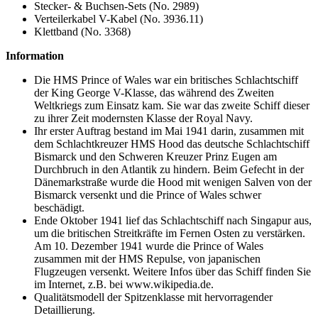
Stecker- & Buchsen-Sets (No. 2989)
Verteilerkabel V-Kabel (No. 3936.11)
Klettband (No. 3368)
Information
Die HMS Prince of Wales war ein britisches Schlachtschiff
der King George V-Klasse, das während des Zweiten
Weltkriegs zum Einsatz kam. Sie war das zweite Schiff dieser
zu ihrer Zeit modernsten Klasse der Royal Navy.
Ihr erster Auftrag bestand im Mai 1941 darin, zusammen mit
dem Schlachtkreuzer HMS Hood das deutsche Schlachtschiff
Bismarck und den Schweren Kreuzer Prinz Eugen am
Durchbruch in den Atlantik zu hindern. Beim Gefecht in der
Dänemarkstraße wurde die Hood mit wenigen Salven von der
Bismarck versenkt und die Prince of Wales schwer
beschädigt.
Ende Oktober 1941 lief das Schlachtschiff nach Singapur aus,
um die britischen Streitkräfte im Fernen Osten zu verstärken.
Am 10. Dezember 1941 wurde die Prince of Wales
zusammen mit der HMS Repulse, von japanischen
Flugzeugen versenkt. Weitere Infos über das Schiff finden Sie
im Internet, z.B. bei www.wikipedia.de.
Qualitätsmodell der Spitzenklasse mit hervorragender
Detaillierung.