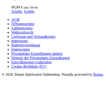
werden
99,99
€
inkl. MwSt
Schiffe
,
Schiffe
AGB
Öffnungszeiten
Zahlungsarten
Widerrufsrecht
Lieferung und Versandkosten
Impressum
Batterieverordnung
Datenschutz
Privatsphäre-Einstellungen ändern
Historie der Privatsphäre-Einstellungen
Einwilligungen widerrufen
Cookie-Richtlinie (EU)
© 2026 Timmi Spielwaren Onlineshop. Proudly powered by
Botiga