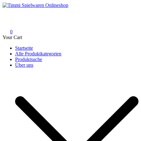
Skip
to
Timmi Spielwaren Onlineshop
Ihr Fachhändler für Spielwaren, Modellbau & RC, Babyartikel &
content
Trendartikel
0
Your Cart
Startseite
Alle Produktkategorien
Produktsuche
Über uns