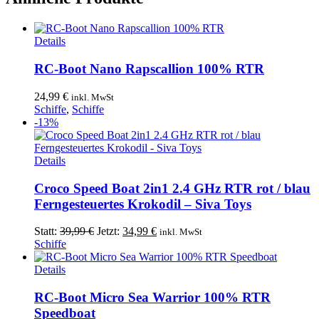
Details
RC-Boot Nano Rapscallion 100% RTR
24,99
€
inkl. MwSt
Schiffe
,
Schiffe
-13%
Dieses
Details
Produkt
weist
Croco Speed Boat 2in1 2.4 GHz RTR rot / blau
mehrere
Ferngesteuertes Krokodil – Siva Toys
Varianten
auf.
Ursprünglicher
Aktueller
Statt:
39,99
€
Jetzt:
34,99
€
inkl. MwSt
Die
Preis
Preis
Schiffe
Optionen
war:
ist:
können
39,99 €
34,99 €.
Details
auf
der
RC-Boot Micro Sea Warrior 100% RTR
Produktseite
Speedboat
gewählt