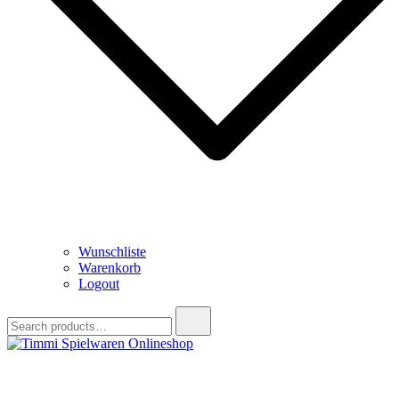
Wunschliste
Warenkorb
Logout
Search
for:
Timmi Spielwaren Onlineshop
Ihr Fachhändler für Spielwaren, Modellbau & RC, Babyartikel &
Trendartikel