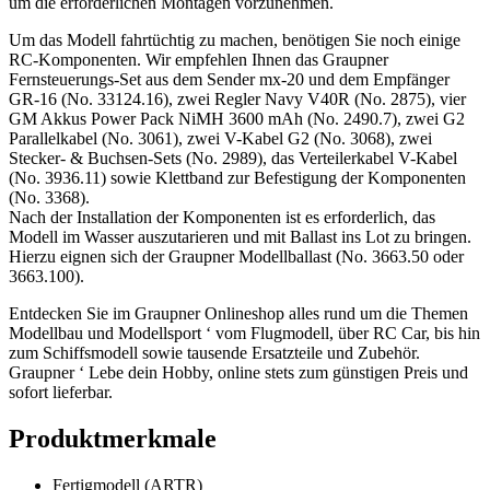
um die erforderlichen Montagen vorzunehmen.
Um das Modell fahrtüchtig zu machen, benötigen Sie noch einige
RC-Komponenten. Wir empfehlen Ihnen das Graupner
Fernsteuerungs-Set aus dem Sender mx-20 und dem Empfänger
GR-16 (No. 33124.16), zwei Regler Navy V40R (No. 2875), vier
GM Akkus Power Pack NiMH 3600 mAh (No. 2490.7), zwei G2
Parallelkabel (No. 3061), zwei V-Kabel G2 (No. 3068), zwei
Stecker- & Buchsen-Sets (No. 2989), das Verteilerkabel V-Kabel
(No. 3936.11) sowie Klettband zur Befestigung der Komponenten
(No. 3368).
Nach der Installation der Komponenten ist es erforderlich, das
Modell im Wasser auszutarieren und mit Ballast ins Lot zu bringen.
Hierzu eignen sich der Graupner Modellballast (No. 3663.50 oder
3663.100).
Entdecken Sie im Graupner Onlineshop alles rund um die Themen
Modellbau und Modellsport ‘ vom Flugmodell, über RC Car, bis hin
zum Schiffsmodell sowie tausende Ersatzteile und Zubehör.
Graupner ‘ Lebe dein Hobby, online stets zum günstigen Preis und
sofort lieferbar.
Produktmerkmale
Fertigmodell (ARTR)