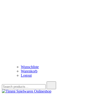
Wunschliste
Warenkorb
Logout
Search
for:
Timmi Spielwaren Onlineshop
Ihr Fachhändler für Spielwaren, Modellbau & RC, Babyartikel & Tren