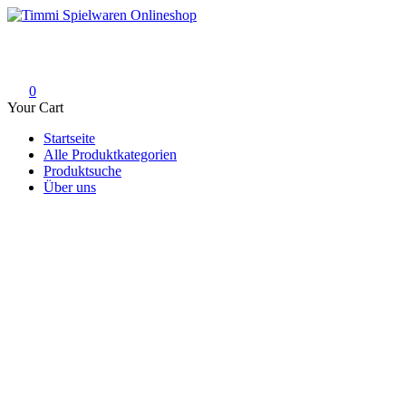
Skip
to
Timmi Spielwaren Onlineshop
Ihr Fachhändler für Spielwaren, Modellbau & RC, Babyartikel & Tren
content
0
Your Cart
Startseite
Alle Produktkategorien
Produktsuche
Über uns