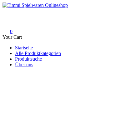
Skip
to
Timmi Spielwaren Onlineshop
Ihr Fachhändler für Spielwaren, Modellbau & RC, Babyartikel & Tren
content
0
Your Cart
Startseite
Alle Produktkategorien
Produktsuche
Über uns