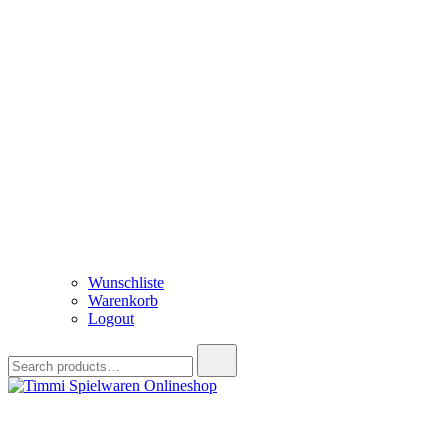
Wunschliste
Warenkorb
Logout
Search
for:
Timmi Spielwaren Onlineshop
Ihr Fachhändler für Spielwaren, Modellbau & RC, Babyartikel & Tren