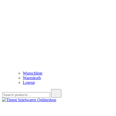
Wunschliste
Warenkorb
Logout
Search
for:
Timmi Spielwaren Onlineshop
Ihr Fachhändler für Spielwaren, Modellbau & RC, Babyartikel & Tren