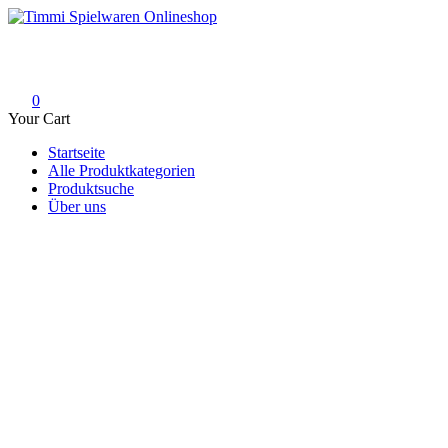
Skip
to
Timmi Spielwaren Onlineshop
Ihr Fachhändler für Spielwaren, Modellbau & RC, Babyartikel & Tren
content
0
Your Cart
Startseite
Alle Produktkategorien
Produktsuche
Über uns