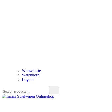
Wunschliste
Warenkorb
Logout
Search
for:
Timmi Spielwaren Onlineshop
Ihr Fachhändler für Spielwaren, Modellbau & RC, Babyartikel & Tren