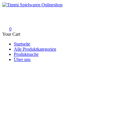
Skip
to
Timmi Spielwaren Onlineshop
Ihr Fachhändler für Spielwaren, Modellbau & RC, Babyartikel & Tren
content
0
Your Cart
Startseite
Alle Produktkategorien
Produktsuche
Über uns