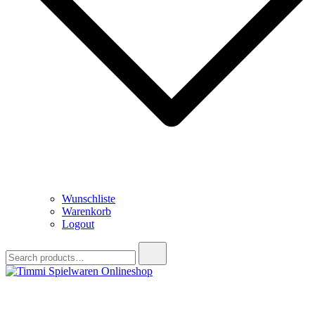
Wunschliste
Warenkorb
Logout
Search
for:
Timmi Spielwaren Onlineshop
Ihr Fachhändler für Spielwaren, Modellbau & RC, Babyartikel &
Trendartikel