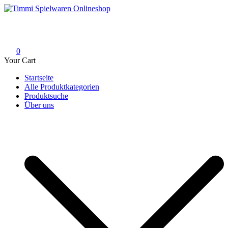
Skip
to
Timmi Spielwaren Onlineshop
Ihr Fachhändler für Spielwaren, Modellbau & RC, Babyartikel &
content
Trendartikel
0
Your Cart
Startseite
Alle Produktkategorien
Produktsuche
Über uns