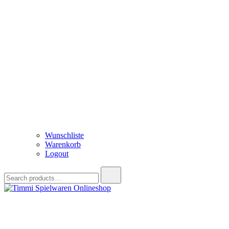
Wunschliste
Warenkorb
Logout
Search
for:
Timmi Spielwaren Onlineshop
Ihr Fachhändler für Spielwaren, Modellbau & RC, Babyartikel & Tren