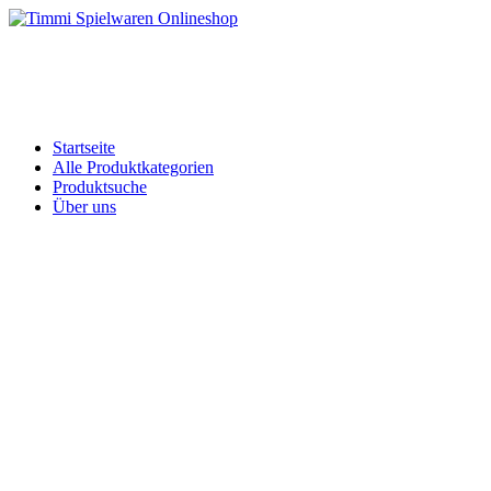
Skip
to
Timmi Spielwaren Onlineshop
Ihr Fachhändler für Spielwaren, Modellbau & RC, Babyartikel & Tren
content
Startseite
Alle Produktkategorien
Produktsuche
Über uns