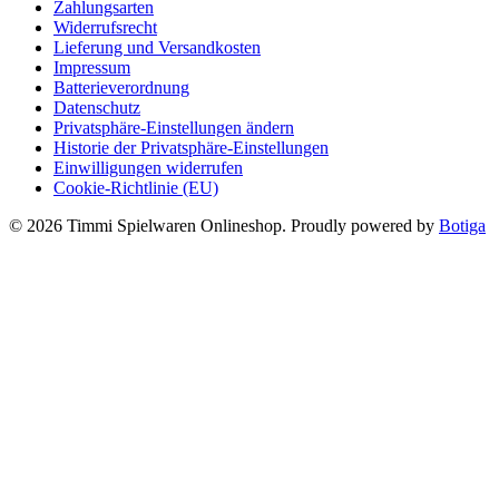
Zahlungsarten
Produktseite
Widerrufsrecht
gewählt
Lieferung und Versandkosten
werden
Impressum
Batterieverordnung
Datenschutz
Privatsphäre-Einstellungen ändern
Historie der Privatsphäre-Einstellungen
Einwilligungen widerrufen
Cookie-Richtlinie (EU)
© 2026 Timmi Spielwaren Onlineshop. Proudly powered by
Botiga