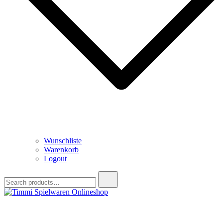
Wunschliste
Warenkorb
Logout
Search
for:
Timmi Spielwaren Onlineshop
Ihr Fachhändler für Spielwaren, Modellbau & RC, Babyartikel &
Trendartikel