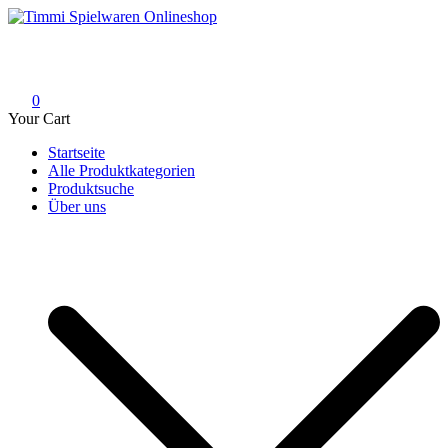
Skip
to
Timmi Spielwaren Onlineshop
Ihr Fachhändler für Spielwaren, Modellbau & RC, Babyartikel &
content
Trendartikel
0
Your Cart
Startseite
Alle Produktkategorien
Produktsuche
Über uns