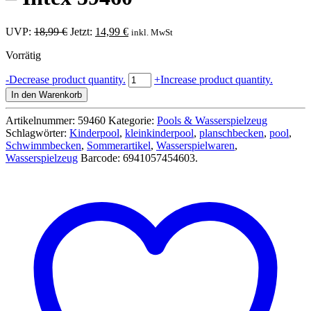
Ursprünglicher
Aktueller
UVP:
18,99
€
Jetzt:
14,99
€
inkl. MwSt
Preis
Preis
Vorrätig
war:
ist:
18,99 €
14,99 €.
Planschbecken
-
Decrease product quantity.
+
Increase product quantity.
Set
In den Warenkorb
mit
Wasserball
Artikelnummer:
59460
Kategorie:
Pools & Wasserspielzeug
und
Schlagwörter:
Kinderpool
,
kleinkinderpool
,
planschbecken
,
pool
,
Schwimmring
Schwimmbecken
,
Sommerartikel
,
Wasserspielwaren
,
-
Wasserspielzeug
Barcode:
6941057454603
.
Intex
59460
Menge