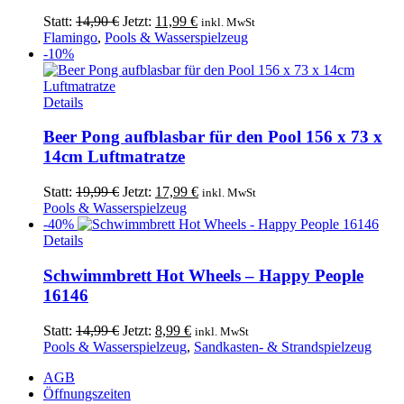
Ursprünglicher
Aktueller
Statt:
14,90
€
Jetzt:
11,99
€
inkl. MwSt
Preis
Preis
Flamingo
,
Pools & Wasserspielzeug
war:
ist:
-10%
14,90 €
11,99 €.
Details
Beer Pong aufblasbar für den Pool 156 x 73 x
14cm Luftmatratze
Ursprünglicher
Aktueller
Statt:
19,99
€
Jetzt:
17,99
€
inkl. MwSt
Preis
Preis
Pools & Wasserspielzeug
war:
ist:
-40%
Dieses
19,99 €
17,99 €.
Details
Produkt
weist
Schwimmbrett Hot Wheels – Happy People
mehrere
16146
Varianten
auf.
Ursprünglicher
Aktueller
Statt:
14,99
€
Jetzt:
8,99
€
inkl. MwSt
Die
Preis
Preis
Pools & Wasserspielzeug
,
Sandkasten- & Strandspielzeug
Optionen
war:
ist:
können
AGB
14,99 €
8,99 €.
auf
Öffnungszeiten
der